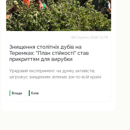
06 Серпня 2026 12:18
Знищення столітніх дубів на
Теремках: "План стійкості" став
прикриттям для вирубки
Урядовий експеримент, на думку активістів,
загрожує знищенням зелених зон по всій країні
Влада
Київ