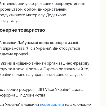
йні відносини у сфері лісових репродуктивних
виробництвом, обігом, використанням,
родуктивного матеріалу. Додатково
я у галузі.
іонерне товариство
 Анжеліки Лабунської щодо корпоратизації
ідприємства "Ліси України". Він стосується
у цьому процесі.
за якими вирішено змінити організаційно-правову
ду та ключові ризики. Окремо розглянули й те,
країни вплине на управління лісовою галуззю
о лісових ресурсів і ДП "Ліси України" щодва
нсформації підприємства.
іси України" вирішили
перетворити
на акціонерне