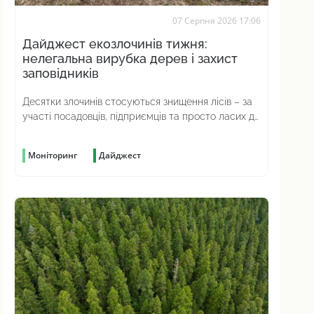
07 Серпня 2026 17:06
Дайджест екозлочинів тижня:
нелегальна вирубка дерев і захист
заповідників
Десятки злочинів стосуються знищення лісів – за
участі посадовців, підприємців та просто ласих до
наживи громадян
Моніторинг
Дайджест