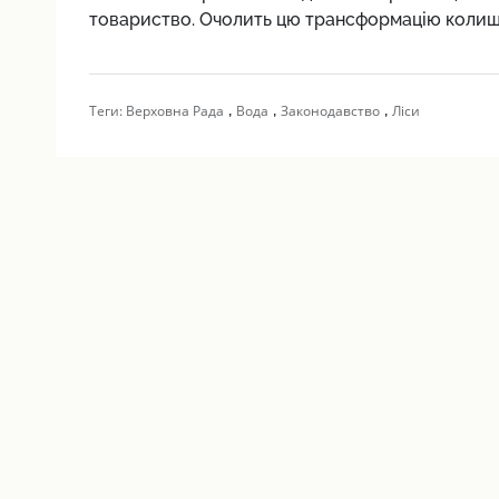
товариство. Очолить цю трансформацію колишні
,
,
,
Теги:
Верховна Рада
Вода
Законодавство
Ліси