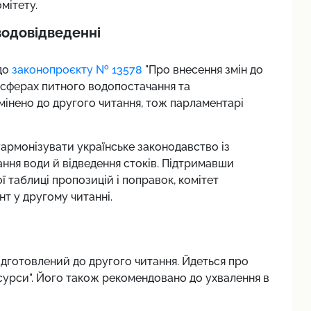
мітету.
водовідведенні
до
законопроєкту № 13578
"Про внесення змін до
 сферах питного водопостачання та
мінено до другого читання, тож парламентарі
гармонізувати українське законодавство із
ння води й відведення стоків. Підтримавши
 таблиці пропозицій і поправок, комітет
т у другому читанні.
ідготовлений до другого читання. Йдеться про
сурси". Його також рекомендовано до ухвалення в