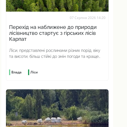
07 Серпня 2026 14:20
Перехід на наближене до природи
лісівництво стартує з гірських лісів
Карпат
Ліси, представлені рослинами різних порід, віку
та висоти, більш стійкі до змін погоди та краще
протистоять шкідникам
Влада
Ліси