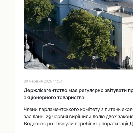
30 Червня 2026 11:54
Держлісагентство має регулярно звітувати 
акціонерного товариства
Члени парламентського комітету з питань екол
засіданні 29 червня вирішили долю двох законо
Водночас розглянули перебіг корпоратизації ДП