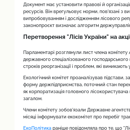
Документ має установити правові й організаці
ресурсів. Він врегульовує норми, пов’язані з 
випробовуванням і дослідженням лісового реп
законопроєкт визначає алгоритм держуправлінн
Перетворення "Лісів України" на акц
Парламентарі розглянули лист члена комітету
державного спеціалізованого господарського п
строків реорганізації і проблем, які виникають 
Екологічний комітет проаналізував підстави, 
форму держпідприємства, поточний стан перехо
як корпоратизація головного лісокористувача 
загалом.
Члени комітету зобов’язали Державне агентств
місяці інформувати екокомітет про перебіг тра
ЕкоПолітика
раніше повідомляла про те, що "Л