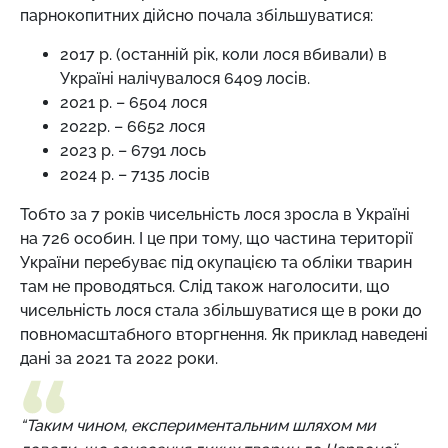
парнокопитних дійсно почала збільшуватися:
2017 р. (останній рік, коли лося вбивали) в
Україні налічувалося 6409 лосів.
2021 р. – 6504 лося
2022р. – 6652 лося
2023 р. – 6791 лось
2024 р. – 7135 лосів
Тобто за 7 років чисельність лося зросла в Україні
на 726 особин. І це при тому, що частина території
України перебуває під окупацією та обліки тварин
там не проводяться. Слід також наголосити, що
чисельність лося стала збільшуватися ще в роки до
повномасштабного вторгнення. Як приклад наведені
дані за 2021 та 2022 роки.
“Таким чином, експериментальним шляхом ми