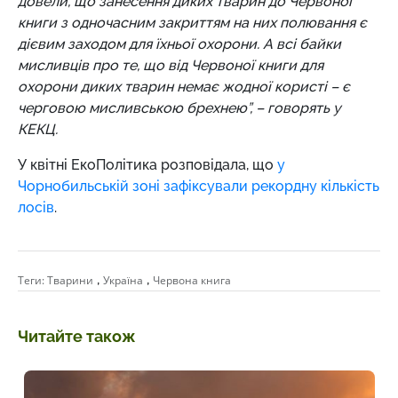
довели, що занесення диких тварин до Червоної
книги з одночасним закриттям на них полювання є
дієвим заходом для їхньої охорони. А всі байки
мисливців про те, що від Червоної книги для
охорони диких тварин немає жодної користі – є
черговою мисливською брехнею”, – говорять у
КЕКЦ.
У квітні ЕкоПолітика розповідала, що
у
Чорнобильській зоні зафіксували рекордну кількість
лосів
.
,
,
Теги:
Тварини
Україна
Червона книга
Читайте також