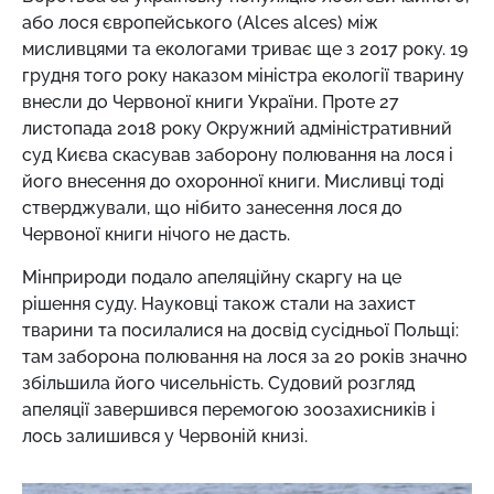
або лося європейського (Alces alces) між
мисливцями та екологами триває ще з 2017 року. 19
грудня того року наказом міністра екології тварину
внесли до Червоної книги України. Проте 27
листопада 2018 року Окружний адміністративний
суд Києва скасував заборону полювання на лося і
його внесення до охоронної книги. Мисливці тоді
стверджували, що нібито занесення лося до
Червоної книги нічого не дасть.
Мінприроди подало апеляційну скаргу на це
рішення суду. Науковці також стали на захист
тварини та посилалися на досвід сусідньої Польщі:
там заборона полювання на лося за 20 років значно
збільшила його чисельність. Судовий розгляд
апеляції завершився перемогою зоозахисників і
лось залишився у Червоній книзі.