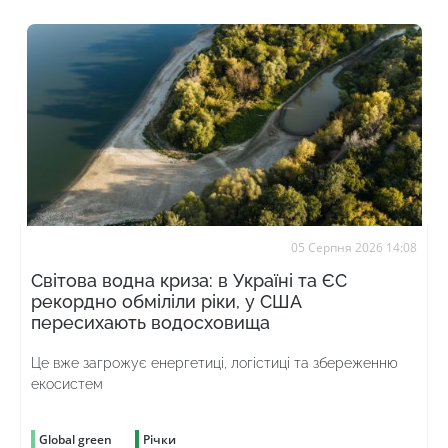
05 Серпня 2026 14:08
Світова водна криза: в Україні та ЄС
рекордно обміліли ріки, у США
пересихають водосховища
Це вже загрожує енергетиці, логістиці та збереженню
екосистем
Global green
Річки