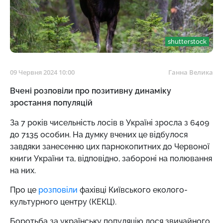
shutterstock
09 Червня 2024 10:00
Ганна Велика
Вчені розповіли про позитивну динаміку
зростання популяцій
За 7 років чисельність лосів в Україні зросла з 6409
до 7135 особин. На думку вчених це відбулося
завдяки занесенню цих парнокопитних до Червоної
книги України та, відповідно, забороні на полювання
на них.
Про це
розповіли
фахівці Київського еколого-
культурного центру (КЕКЦ).
Боротьба за українську популяцію лося звичайного,