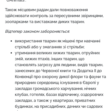
“UAnimals”.
Також місцевим радам дали повноваження
здійснювати контроль за пересувними звіринцями,
зоопарками та виставками диких тварин.
Відтепер законом забороняється
:
використання тварин як мішені при навчанні
стрільбі або у змаганнях зі стрільби;
утримання великих хижих тварин, отруйних
змій, хижих птахів, інших тварин, що
становлять загрозу для людини, видів тварин,
занесених до Червоної книги та Додатка II до
Конвенції про охорону дикої флори та фауни та
природних середовищ існування в Європі у
закладах громадського харчування, нічних
клубах, готелях, базах відпочинку, оздоровчих
закладах, а також у квартирах, приватних
будинках, на присадибних, дачних чи садових