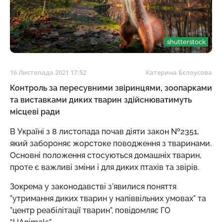
shutterstock
16 Листопада 2021 17:52
Катерина Бєлоусова
Контроль за пересувними звіринцями, зоопарками
та виставками диких тварин здійснюватимуть
місцеві ради
В Україні з 8 листопада почав діяти закон №2351,
який забороняє жорстоке поводження з тваринами.
Основні положення стосуються домашніх тварин,
проте є важливі зміни і для диких птахів та звірів.
Зокрема у законодавстві з’явилися поняття
"утримання диких тварин у напіввільних умовах" та
"центр реабілітації тварин", повідомляє ГО