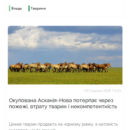
Влада
Тварини
03 Серпня 2026 13:33
Окупована Асканія-Нова потерпає через
пожежі, втрату тварин і некомпетентність
Цінних тварин продають на чорному ринку, а натомість