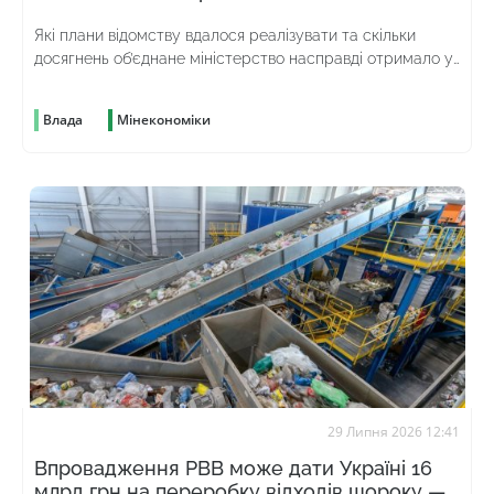
Які плани відомству вдалося реалізувати та скільки
досягнень об’єднане міністерство насправді отримало у
спадок від попереднього
Влада
Мінекономіки
29 Липня 2026 12:41
Впровадження РВВ може дати Україні 16
млрд грн на переробку відходів щороку —