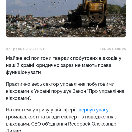
02 Травня 2025 11:53
Ганна Велика
Майже всі полігони твердих побутових відходів у
нашій країні юридично зараз не мають права
функціонувати
Практично весь сектор управління побутовими
відходами в Україні порушує Закон "Про управління
відходами".
На системну кризу у цій сфері
звернув увагу
громадськості та влади експерт із поводження з
відходами,
CEO об'єднання
Recopack
Олександр
Лимар.