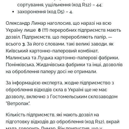
сортування, ущільнення (код R12) – 44;
захоронення (код D5) – 4.
Олександр Лимар наголосив, що наразі на всю
Україну лише
8
(!!!) переробних підприємств мають
дозвіл. Підприємств, що переробляють папір, —
всього
3
. За його словами, такі великі заводи, як
Київський картонно-паперовий комбінат,
Малинська та Луцька картонно-паперові фабрики,
Понінківська, Жидачівська фабрики та інші, дозволів
на оброблення паперу досі не отримали.
За інформацією експерта, жодне підприємство з
оброблення відходів скла в Україні ще не має
дозволу
,
включно з Гостомельським склозаводом
"Ветропак".
Кількість підприємств, які мають дозвіл на
підготовку відходів до оброблення (код R12), вкрай
мала, говорить Лимар. Він припустив, що у