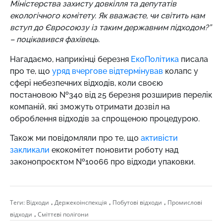
Міністерства захисту довкілля та депутатів
екологічного комітету. Як вважаєте, чи світить нам
вступ до Євросоюзу із таким державним підходом?”
– поцікавився фахівець.
Нагадаємо, наприкінці березня
ЕкоПолітика
писала
про те, що
уряд вчергове відтермінував
колапс у
сфері небезпечних відходів, коли своєю
постановою №340 від 25 березня розширив перелік
компаній, які зможуть отримати дозвіл на
оброблення відходів за спрощеною процедурою.
Також ми повідомляли про те, що
активісти
закликали
екокомітет поновити роботу над
законопроєктом №10066 про відходи упаковки.
,
,
,
Теги:
Відходи
Держекоінспекція
Побутові відходи
Промислові
,
відходи
Сміттєві полігони