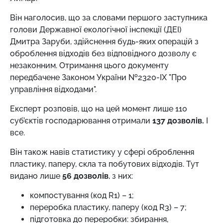
Він наголосив, що за словами першого заступника
голови Державної екологічної інспекції (ДЕІ)
Дмитра Заруби, здійснення будь-яких операцій з
оброблення відходів без відповідного дозволу є
незаконним. Отримання цього документу
передбачене Законом України №2320-IX "Про
управління відходами".
Експерт розповів, що на цей момент лише 110
суб’єктів господарювання отримали
137 дозволів.
І
все.
Він також навів статистику у сфері оброблення
пластику, паперу, скла та побутових відходів. Тут
видано лише
56 дозволів
, з них:
компостування (код R1) – 1;
переробка пластику, паперу (код R3) – 7;
підготовка до переробки: збирання,