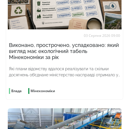
03 Серпня 2026 09:00
Виконано, прострочено, успадковано: який
вигляд має екологічний табель
Мінекономіки за рік
Які плани відомству вдалося реалізувати та скільки
досягнень об’єднане міністерство насправді отримало у
спадок від попереднього
Влада
Мінекономіки