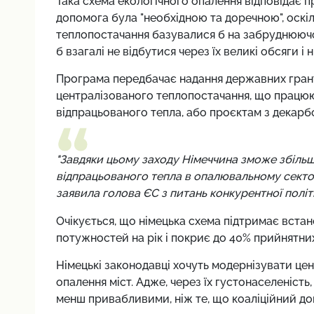
Така схема екологічного опалення відповідає 
допомога була "необхідною та доречною", оскіл
теплопостачання базувалися б на забруднюючом
б взагалі не відбутися через їх великі обсяги і 
Програма передбачає надання державних гран
централізованого теплопостачання, що працюют
відпрацьованого тепла, або проєктам з декарбо
"Завдяки цьому заходу Німеччина зможе збільш
відпрацьованого тепла в опалювальному секто
заявила голова ЄС з питань конкурентної полі
Очікується, що німецька схема підтримає вста
потужностей на рік і покриє до 40% прийнятних
Німецькі законодавці хочуть модернізувати ц
опалення міст. Адже, через їх густонаселеніст
менш привабливими, ніж те, що коаліційний до