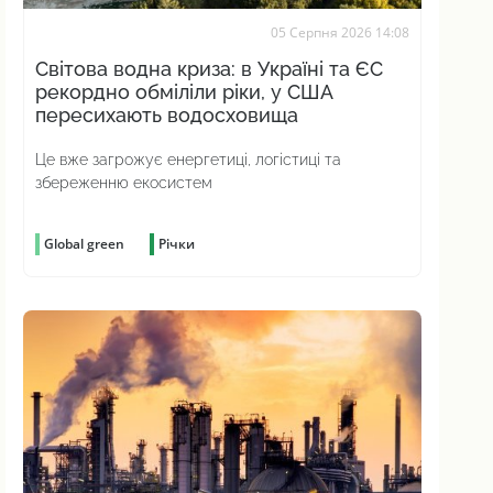
05 Серпня 2026 14:08
Світова водна криза: в Україні та ЄС
рекордно обміліли ріки, у США
пересихають водосховища
Це вже загрожує енергетиці, логістиці та
збереженню екосистем
Global green
Річки