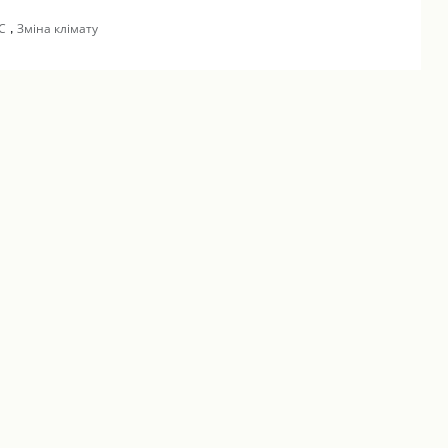
,
С
Зміна клімату