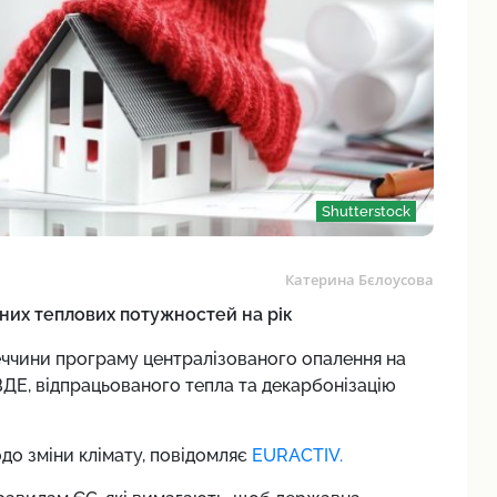
Shutterstock
Катерина Бєлоусова
них теплових потужностей на рік
ччини програму централізованого опалення на
ВДЕ, відпрацьованого тепла та декарбонізацію
до зміни клімату, повідомляє
EURACTIV.