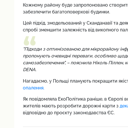
Кожному району буде запропоновано створити 
забезпечити багатоповерхові будинки.
Цей підхід, змодельований у Сканданавії та де
спробі зменшити залежність від викопного пали
"Підходи з оптимізованою для мікрорайону ін
пропонують очевидні переваги, особливо щодо
самозабезпечення", – пояснила Ніколь Піллен, к
DENA.
Нагадаємо,
у Польщі планують покращити якіст
опалення.
Як повідомляла ЕкоПолітика раніше,
в Європі в
жителів мають розробити дорожні карти з
дек
відповідно до проєкту законодавства ЄС.