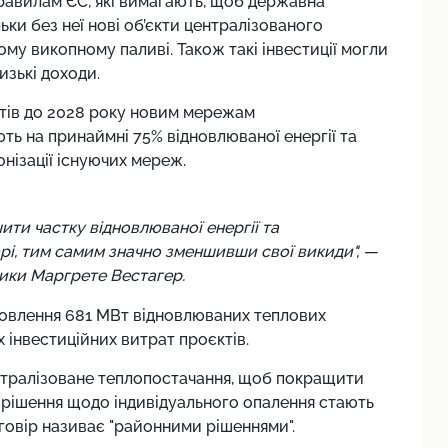
правилам ЄС, які вимагають, щоб державна
ьки без неї нові об’єкти централізованого
у викопному паливі. Також такі інвестиції могли
низькі доходи.
тів до 2028 року новим мережам
ь на принаймні 75% відновлюваної енергії та
нізації існуючих мереж.
ити частку відновлюваної енергії та
рі, тим самим значно зменшивши свої викиди", —
тики Маргрете Вестагер.
новлення 681 МВт відновлюваних теплових
 інвестиційних витрат проєктів.
ентралізоване теплопостачання, щоб покращити
ь, рішення щодо індивідуального опалення стають
говір називає "районними рішеннями".