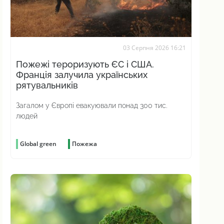
03 Серпня 2026 16:21
Пожежі тероризують ЄС і США.
Франція залучила українських
рятувальників
Загалом у Європі евакуювали понад 300 тис.
людей
Global green
Пожежа