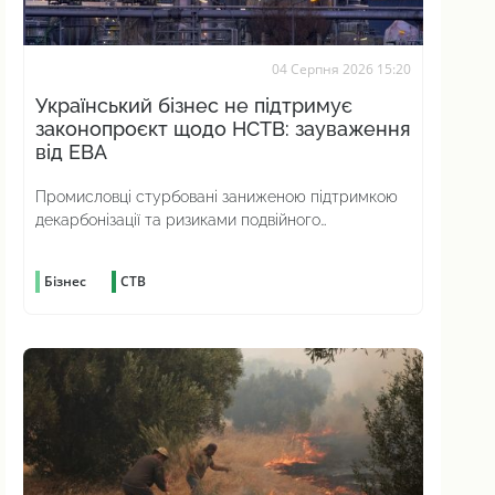
04 Серпня 2026 15:20
Український бізнес не підтримує
законопроєкт щодо НСТВ: зауваження
від ЕВА
Промисловці стурбовані заниженою підтримкою
декарбонізації та ризиками подвійного
вуглецевого оподаткування
Бізнес
СТВ