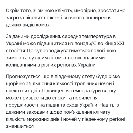
Окрім того, зі зміною клімату, ймовірно, зростатиме
загроза лісових пожеж і значного поширення
деяких видів комах.
За даними дослідження, середня температура в
Україні може підвищитися на понад 4°C до кінця XXI
століття. Це супроводжуватиметься вологішою
зимою та сухішим літом, а також значними
коливаннями в різних регіонах України.
Прогнозується, що в південному степу буде різке
щорічне збільшення кількості тропічних ночей і
спекотних днів. Підвищення температури влітку
може призвести до спеки та посилення
посушливості на півдні та сході України. Навіть із
деякими заходами щодо пом’якшення клімату
кількість морозних днів і ночей у південному регіоні
зменшиться.