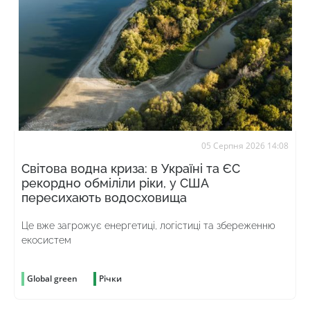
05 Серпня 2026 14:08
Світова водна криза: в Україні та ЄС
рекордно обміліли ріки, у США
пересихають водосховища
Це вже загрожує енергетиці, логістиці та збереженню
екосистем
Global green
Річки