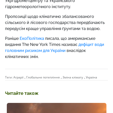
Укргідрометцентру та Українського
гідрометеорологічного інституту.
Пропозиції щодо кліматично збалансованого
сільського й лісового господарства передбачають
передусім краще управління ґрунтами та водою.
Раніше
ЕкоПолітика
писала, що американське
видання The New York Times називає
дефіцит води
головним ризиком для України
внаслідок
кліматичних змін.
,
,
,
Теги:
Аграрії
Глобальне потепління
Зміна клімату
Україна
Читайте також