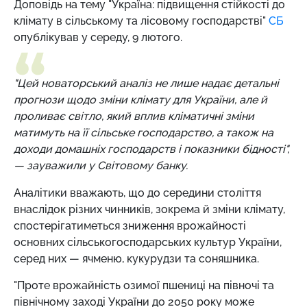
Доповідь на тему "Україна: підвищення стійкості до
клімату в сільському та лісовому господарстві"
CБ
опублікував у середу, 9 лютого.
"Цей новаторський аналіз не лише надає детальні
прогнози щодо зміни клімату для України, але й
проливає світло, який вплив кліматичні зміни
матимуть на її сільське господарство, а також на
доходи домашніх господарств і показники бідності",
— зауважили у Світовому банку.
Аналітики вважають, що до середини століття
внаслідок різних чинників, зокрема й зміни клімату,
спостерігатиметься зниження врожайності
основних сільськогосподарських культур України,
серед них — ячменю, кукурудзи та соняшника.
"Проте врожайність озимої пшениці на півночі та
північному заході України до 2050 року може