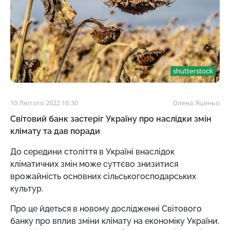
shutterstock
10 Лютого 2022 16:30
Олена Яценьо
Світовий банк застеріг Україну про наслідки змін
клімату та дав поради
До середини століття в Україні внаслідок
кліматичних змін може суттєво знизитися
врожайність основних сільськогосподарських
культур.
Про це йдеться в новому дослідженні Світового
банку про вплив зміни клімату на економіку України.