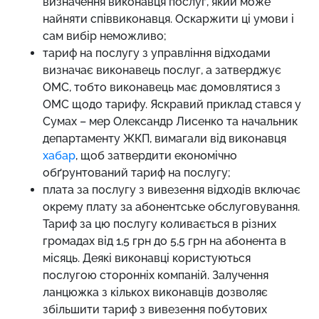
визначення виконавця послуг, який може
найняти співвиконавця. Оскаржити ці умови і
сам вибір неможливо;
тариф на послугу з управління відходами
визначає виконавець послуг, а затверджує
ОМС, тобто виконавець має домовлятися з
ОМС щодо тарифу. Яскравий приклад стався у
Сумах – мер
Олександр Лисенко
та начальник
департаменту ЖКП, вимагали від виконавця
хабар
, щоб затвердити економічно
обґрунтований тариф на послугу;
плата за послугу з вивезення відходів включає
окрему плату за абонентське обслуговування.
Тариф за цю послугу коливається в різних
громадах від 1,5 грн до 5,5 грн на абонента в
місяць. Деякі виконавці користуються
послугою сторонніх компаній. Залучення
ланцюжка з кількох виконавців дозволяє
збільшити тариф з вивезення побутових