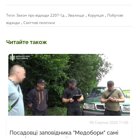
,
,
,
Теги:
Закон про відходи 2207-1д
Звалище
Корупція
Побутові
,
відходи
Сміттєві полігони
Читайте також
06 Серпня 2026 11:06
Посадовці заповідника "Медобори" самі