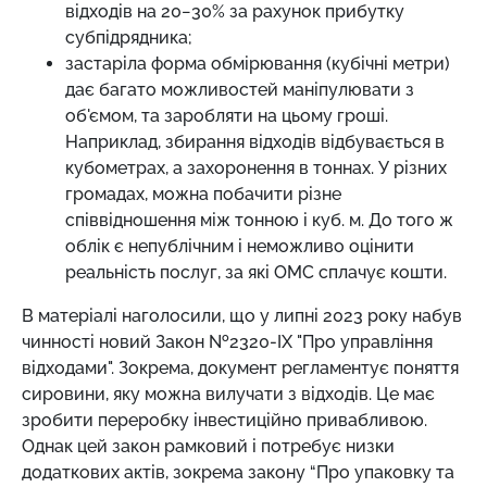
відходів на 20−30% за рахунок прибутку
субпідрядника;
застаріла форма обмірювання (кубічні метри)
дає багато можливостей маніпулювати з
об'ємом, та заробляти на цьому гроші.
Наприклад, збирання відходів відбувається в
кубометрах, а захоронення в тоннах. У різних
громадах, можна побачити різне
співвідношення між тонною і куб. м. До того ж
облік є непублічним і неможливо оцінити
реальність послуг, за які ОМС сплачує кошти.
В матеріалі наголосили, що у липні 2023 року набув
чинності новий Закон №2320-IX "Про управління
відходами". Зокрема, документ регламентує поняття
сировини, яку можна вилучати з відходів. Це має
зробити переробку інвестиційно привабливою.
Однак цей закон рамковий і потребує низки
додаткових актів, зокрема закону “Про упаковку та