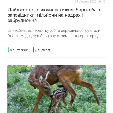
31 Липня 2026 16:40
Дайджест екозлочинів тижня: боротьба за
заповідники, мільйони на надрах і
забруднення
За недбалість, через яку 226 га державного лісу стали
"дачею Медведчука", підозру отримав ексдиректор однієї
з філій "Лісів України"
Моніторинг
Дайджест