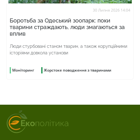
30 Липня 2026 14:04
Боротьба за Одеський зоопарк: поки
тварини страждають, люди змагаються за
вплив
Люди стурбовані станом тварин, а також корупційними
історіями довкола установи
Моніторинг
Жорстоке поводження з тваринами