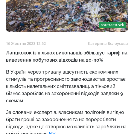
shutterstock
16 Жовтня 2023 12:52
Катерина Бєлоусова
Ланцюжок із кількох виконавців збільшує тариф на
вивезення побутових відходів на 20-30%
В Україні через тривалу відсутність економічних
стимулів та прогресивного законодавства зростає
кількість нелегальних сміттєзвалищ, а тіньовий
бізнес заробляє на захороненні відходів завдяки 9
схемам.
За словами експертів, власникам полігонів вигідно
брати гроші за захоронення та не переробляти
відходи, адже це створює можливість заробляти на
смітті, повідомляє
NV.