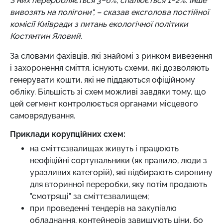
З них переробляється 3−6%, спалюється 1−2%. Інше
вивозять на полігони", – сказав ексголова постійної
комісії Київради з питань екологічної політики
Костянтин Яловий.
За словами фахівців, які знайомі з ринком вивезення
і захоронення сміття, існують схеми, які дозволяють
генерувати кошти, які не піддаються офіційному
обліку. Більшість зі схем можливі завдяки тому, що
цей сегмент контролюється органами місцевого
самоврядування.
Приклади корупційних схем:
на сміттєзвалищах живуть і працюють
неофіційні сортувальники (як правило, люди з
уразливих категорій), які відбирають сировину
для вторинної переробки, яку потім продають
"смотрящі" за сміттєзвалищем;
при проведенні тендерів на закупівлю
обладнання, контейнерів завищують ціни, бо