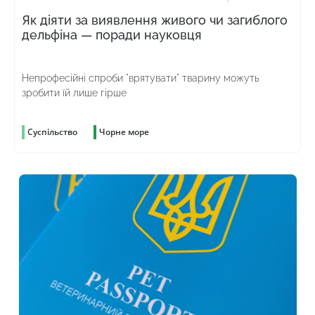
Як діяти за виявлення живого чи загиблого
дельфіна — поради науковця
Непрофесійні спроби "врятувати" тварину можуть
зробити їй лише гірше
Суспільство
Чорне море