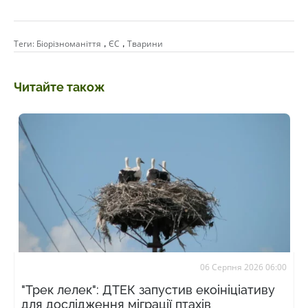
,
,
Теги:
Біорізноманіття
ЄС
Тварини
Читайте також
06 Серпня 2026 06:00
"Трек лелек": ДТЕК запустив екоініціативу
для дослідження міграції птахів