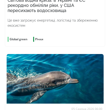
Світова водна криза: в Україні та ЄС
рекордно обміліли ріки, у США
пересихають водосховища
Це вже загрожує енергетиці, логістиці та збереженню
екосистем
Global green
Річки
05 Серпня 2026 06:00