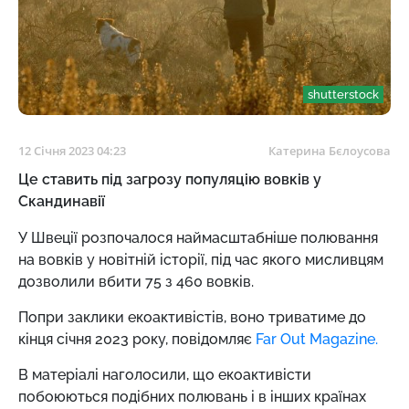
shutterstock
12 Січня 2023 04:23
Катерина Бєлоусова
Це ставить під загрозу популяцію вовків у
Скандинавії
У Швеції розпочалося наймасштабніше полювання
на вовків у
новітній історії, під час якого мисливцям
дозволили вбити 75 з
460 вовків.
Попри заклики екоактивістів, воно триватиме до
кінця січня 2023 року, повідомляє
Far Out Magazine.
В матеріалі наголосили, що екоактивісти
побоюються подібних полювань і в інших країнах