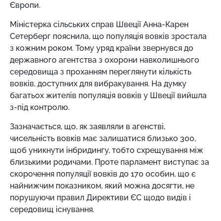
Європи.
Міністерка сільських справ Швеції Анна-Карен
Сетерберг пояснила, що популяція вовків зростала
з кожним роком. Тому уряд країни звернувся до
державного агентства з охорони навколишнього
середовища з проханням переглянути кількість
вовків, доступних для вибракування. На думку
багатьох жителів популяція вовків у Швеції вийшла
з-під контролю.
Зазначається, що, як заявляли в агенстві,
чисельність вовків має залишатися близько 300,
щоб уникнути інбридингу, тобто схрещування між
близькими родичами. Проте парламент виступає за
скорочення популяції вовків до 170 особин, що є
найнижчим показником, який можна досягти, не
порушуючи правил Директиви ЄС щодо видів і
середовищ існування.