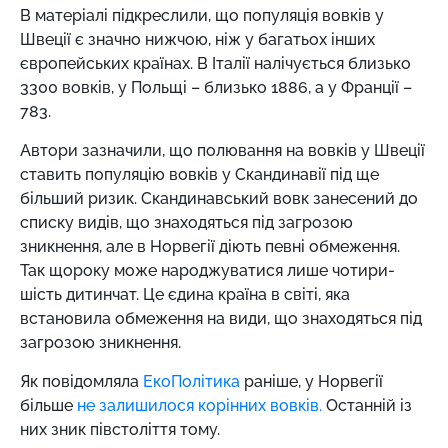
В матеріалі підкреслили, що популяція вовків у
Швеції є значно нижчою, ніж у багатьох інших
європейських країнах. В Італії налічується близько
3300 вовків, у Польщі – близько 1886, а у Франції –
783.
Автори зазначили, що полювання на вовків у Швеції
ставить популяцію вовків у Скандинавії під ще
більший ризик. Скандинавський вовк занесений до
списку видів, що знаходяться під загрозою
зникнення, але в Норвегії діють певні обмеження.
Так щороку може народжуватися лише чотири-
шість дитинчат. Це єдина країна в світі, яка
встановила обмеження на види, що знаходяться під
загрозою зникнення.
Як повідомляла
ЕкоПолітика
раніше,
у Норвегії
більше
не залишилося корінних вовків.
Останній із
них зник півстоліття тому.