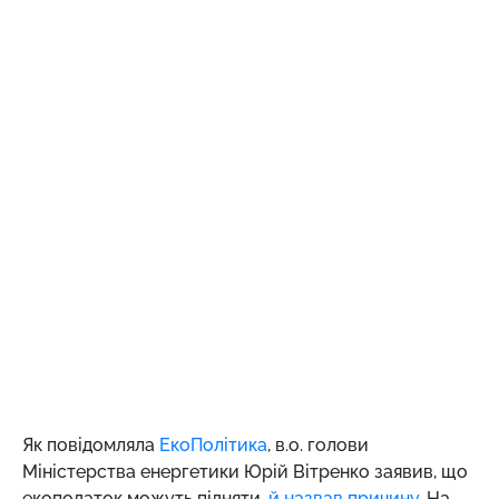
Як повідомляла
ЕкоПолітика
, в.о. голови
Міністерства енергетики Юрій Вітренко заявив, що
екоподаток можуть підняти,
й назвав причину
. На