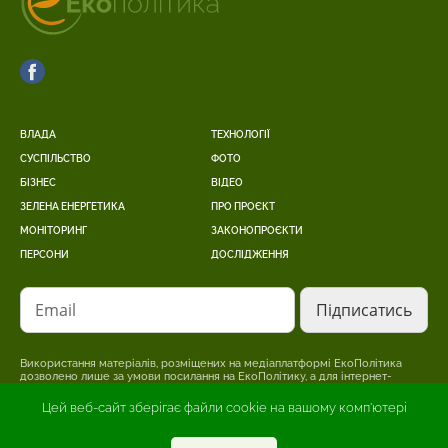
ВЛАДА
ТЕХНОЛОГІЇ
СУСПІЛЬСТВО
ФОТО
БІЗНЕС
ВІДЕО
ЗЕЛЕНА ЕНЕРГЕТИКА
ПРО ПРОЄКТ
МОНІТОРИНГ
ЗАКОНОПРОЄКТИ
ПЕРСОНИ
ДОСЛІДЖЕННЯ
Email
Використання матеріалів, розміщених на медіаплатформі ЕкоПолітика
дозволено лише за умови посилання на ЕкоПолітику, а для інтернет-
видань – розміщення прямого, відкритого для пошукових систем,
гіперпосилання на сторінку, де розміщено оригінальний матеріал.
Цей веб-сайт зберігає файли cookie на вашому комп'ютері
Редакція може не поділяти точки зору, викладену в авторському
матеріалі. Відповідальність за достовірність інформації, опублікованої в