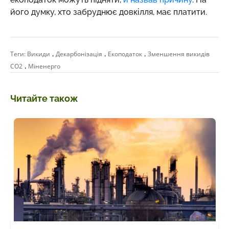
його думку, хто забруднює довкілля, має платити.
,
,
,
Теги:
Викиди
Декарбонізація
Екоподаток
Зменшення викидів
,
СО2
Міненерго
Читайте також