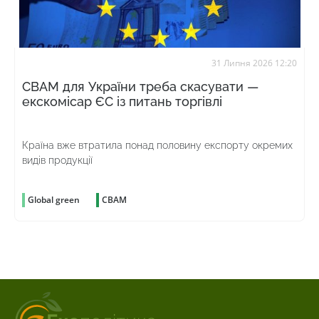
31 Липня 2026 12:20
CBAM для України треба скасувати —
екскомісар ЄС із питань торгівлі
Країна вже втратила понад половину експорту окремих
видів продукції
Global green
CBAM