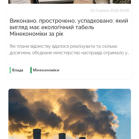
03 Серпня 2026 09:00
Виконано, прострочено, успадковано: який
вигляд має екологічний табель
Мінекономіки за рік
Які плани відомству вдалося реалізувати та скільки
досягнень об’єднане міністерство насправді отримало у
спадок від попереднього
Влада
Мінекономіки