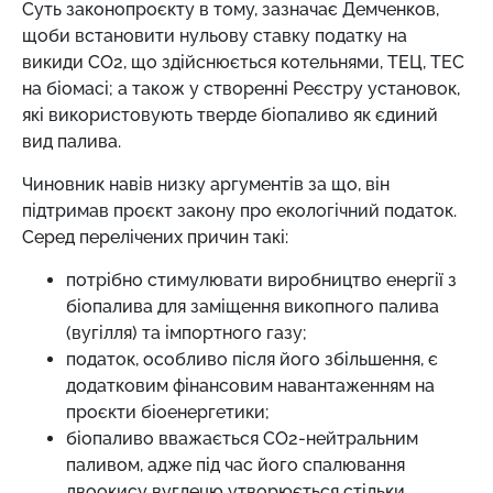
Суть законопроєкту в тому, зазначає Демченков,
щоби встановити нульову ставку податку на
викиди СО2, що здійснюється котельнями, ТЕЦ, ТЕС
на біомасі; а також у створенні Реєстру установок,
які використовують тверде біопаливо як єдиний
вид палива.
Чиновник навів низку аргументів за що, він
підтримав проєкт закону про екологічний податок.
Серед перелічених причин такі:
потрібно стимулювати виробництво енергії з
біопалива для заміщення викопного палива
(вугілля) та імпортного газу;
податок, особливо після його збільшення, є
додатковим фінансовим навантаженням на
проєкти біоенергетики;
біопаливо вважається СО2-нейтральним
паливом, адже під час його спалювання
двоокису вуглецю утворюється стільки,