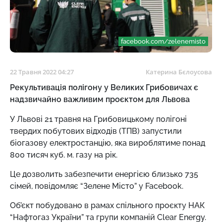
facebook.com/zelenemisto
22 Травня 2022 04:27
Катерина Бєлоусова
Рекультивація полігону у Великих Грибовичах є
надзвичайно важливим проєктом для Львова
У Львові 21 травня на Грибовицькому полігоні
твердих побутових відходів (ТПВ) запустили
біогазову електростанцію, яка вироблятиме понад
800 тисяч куб. м. газу на рік.
Це дозволить забезпечити енергією близько 735
сімей, повідомляє “Зелене Місто” у Facebook.
Об’єкт побудовано в рамах спільного проєкту НАК
“Нафтогаз України” та групи компаній Clear Energy.