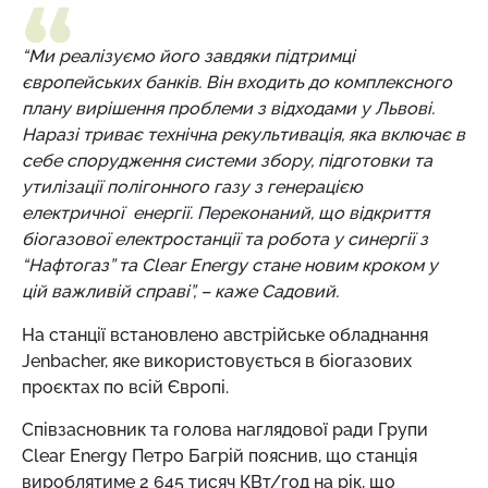
“Ми реалізуємо його завдяки підтримці
європейських банків. Він входить до комплексного
плану вирішення проблеми з відходами у Львові.
Наразі триває технічна рекультивація, яка включає в
себе спорудження системи збору, підготовки та
утилізації полігонного газу з генерацією
електричної енергії. Переконаний, що відкриття
біогазової електростанції та робота у синергії з
“Нафтогаз” та Clear Energy стане новим кроком у
цій важливій справі”, – каже Садовий.
На станції встановлено австрійське обладнання
Jenbacher, яке використовується в біогазових
проєктах по всій Європі.
Співзасновник та голова наглядової ради Групи
Clear Energy Петро Багрій пояснив, що станція
вироблятиме 2 645 тисяч КВт/год на рік, що