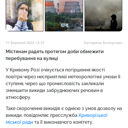
11 Березня 2024 13:37
Катерина Бєлоусова
Містянам радять протягом доби обмежити
перебування на вулиці
У Кривому Розі очікується погіршення якості
повітря через несприятливі метеорологічні умови ІІ
ступеня, через що промисловість закликали
зменшити викиди забруднюючих речовин в
атмосферу.
Таке скорочення викидів є однією з умов дозволу на
викиди, повідомляє пресслужба
Криворізької
міської ради
та її виконавчого комітету.