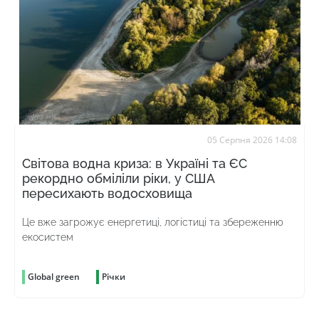
05 Серпня 2026 14:08
Світова водна криза: в Україні та ЄС
рекордно обміліли ріки, у США
пересихають водосховища
Це вже загрожує енергетиці, логістиці та збереженню
екосистем
Global green
Річки