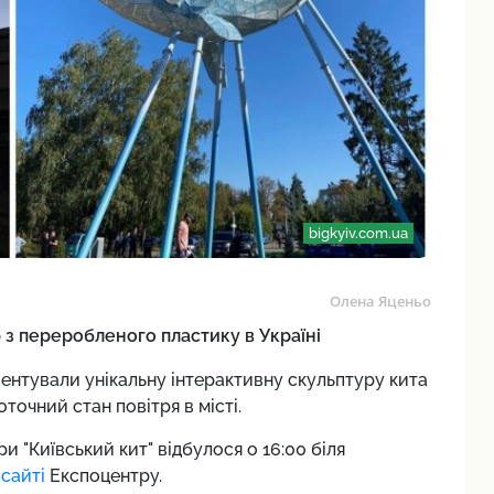
bigkyiv.com.ua
Олена Яценьо
 з переробленого пластику в Україні
езентували унікальну інтерактивну скульптуру кита
точний стан повітря в місті.
и "Київський кит" відбулося о 16:00 біля
а
сайті
Експоцентру.