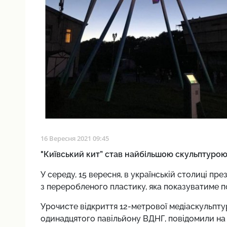
16 Вересня 2021 09:45
"Київський кит” став найбільшою скульптурою
У середу, 15 вересня, в українській столиці пр
з переробленого пластику, яка показуватиме по
Урочисте відкриття 12-метрової медіаскульптур
одинадцятого павільйону ВДНГ, повідомили н