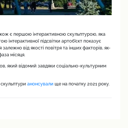
також є першою інтерактивною скульптурою, яка
гою інтерактивної підсвітки артоб’єкт показує
я залежно від якості повітря та інших факторів, як-
фаза місяця.
ов, який відомий завдяки соціально-культурним
 скульптури
анонсували
ще на початку 2021 року.