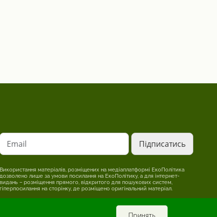
Email
Використання матеріалів, розміщених на медіаплатформі ЕкоПолітика
дозволено лише за умови посилання на ЕкоПолітику, а для інтернет-
видань – розміщення прямого, відкритого для пошукових систем,
гіперпосилання на сторінку, де розміщено оригінальний матеріал.
Редакція може не поділяти точки зору, викладену в авторському
матеріалі. Відповідальність за достовірність інформації, опублікованої в
рекламних матеріалах, несе рекламодавець.
Принять