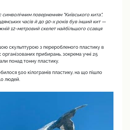
є символічним поверненням "Київського кита",
адянських часів й до 90-х років був інший кит —
жній 12-метровий скелет найбільшого ссавця
ьшою скульптурою з переробленого пластику в
ас організованих прибирань, зокрема учні 25
брали понад тонну пластику.
билося 500 кілограмів пластику, на що пішло
50 людей.