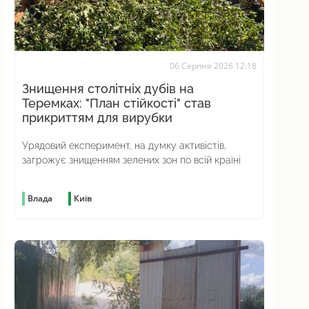
06 Серпня 2026 12:18
Знищення столітніх дубів на
Теремках: "План стійкості" став
прикриттям для вирубки
Урядовий експеримент, на думку активістів,
загрожує знищенням зелених зон по всій країні
Влада
Київ