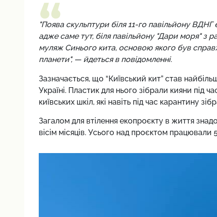
"Поява скульптури біля 11-го павільйону ВДНГ 
адже саме тут, біля павільйону "Дари моря" з р
муляж Синього кита, основою якого був справ
планети", — йдеться в повідомленні.
Зазначається, що “Київський кит” став найбіл
Україні. Пластик для нього зібрали кияни під ч
київських шкіл, які навіть під час карантину зі
Загалом для втілення екопроєкту в життя знадо
вісім місяців. Усього над проєктом працювали 