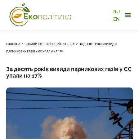
RU
EN
›
›
ГОЛОВНА
НОВИНИ ЕКОЛОГІЇ УКРАЇНИ І СВІТУ
ЗА ДЕСЯТЬ РОКІВ ВИКИДИ
ПАРНИКОВИХ ГАЗІВ У ЄС УПАЛИ НА 17%
За десять років викиди парникових газів у ЄС
упали на 17%