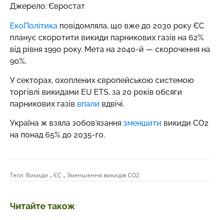
Джерело: Євростат
ЕкоПолітика
повідомляла, що вже до 2030 року ЄС
планує скоротити викиди парникових газів на 62%
від рівня 1990 року. Мета на 2040-й — скорочення на
90%.
У секторах, охоплених європейською системою
торгівлі викидами EU ETS, за 20 років обсяги
парникових газів
впали
вдвічі.
Україна ж взяла зобов'язання
зменшити
викиди СО2
на понад 65% до 2035-го.
,
,
Теги:
Викиди
ЄС
Зменшення викидів СО2
Читайте також