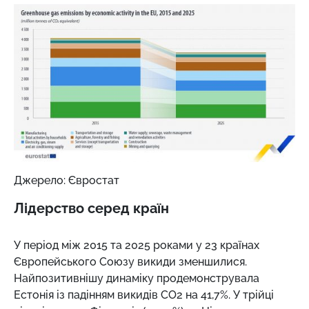
Джерело: Євростат
Лідерство серед країн
У період між 2015 та 2025 роками у 23 країнах
Європейського Союзу викиди зменшилися.
Найпозитивнішу динаміку продемонструвала
Естонія із падінням викидів СО2 на 41,7%. У трійці