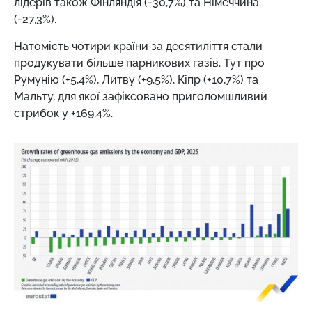
лідерів також Фінляндія (-30,7%) та Німеччина
(-27,3%).
Натомість чотири країни за десятиліття стали
продукувати більше парникових газів. Тут про
Румунію (+5,4%), Литву (+9,5%), Кіпр (+10,7%) та
Мальту, для якої зафіксовано приголомшливий
стрибок у +169,4%.