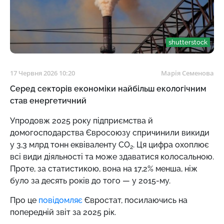
shutterstock
17 Червня 2026 10:20
Марія Семенова
Серед секторів економіки найбільш екологічним
став енергетичний
Упродовж 2025 року підприємства й
домогосподарства Євросоюзу спричинили викиди
у 3,3 млрд тонн еквіваленту СО
. Ця цифра охоплює
2
всі види діяльності та може здаватися колосальною.
Проте, за статистикою, вона на 17,2% менша, ніж
було за десять років до того — у 2015-му.
Про це
повідомляє
Євростат, посилаючись на
попередній звіт за 2025 рік.