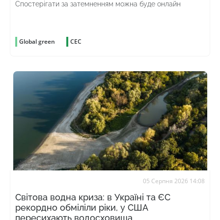
Спостерігати за затемненням можна буде онлайн
Global green
СЕС
05 Серпня 2026 14:08
Світова водна криза: в Україні та ЄС
рекордно обміліли ріки, у США
пересихають водосховища