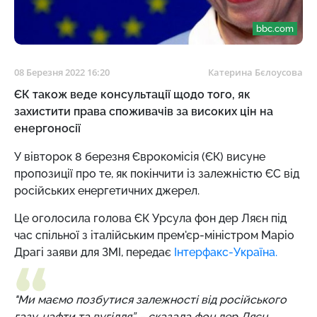
bbc.com
08 Березня 2022 16:20
Катерина Бєлоусова
ЄК також веде консультації щодо того, як
захистити права споживачів за високих цін на
енергоносії
У вівторок 8 березня Єврокомісія (ЄК) висуне
пропозиції про те, як покінчити із залежністю ЄС від
російських енергетичних джерел.
Це оголосила голова ЄК Урсула фон дер Ляєн під
час спільної з італійським прем'єр-міністром Маріо
Драгі заяви для ЗМІ, передає
Інтерфакс-Україна.
"Ми маємо позбутися залежності від російського
газу, нафти та вугілля”, – сказала фон дер Ляєн.