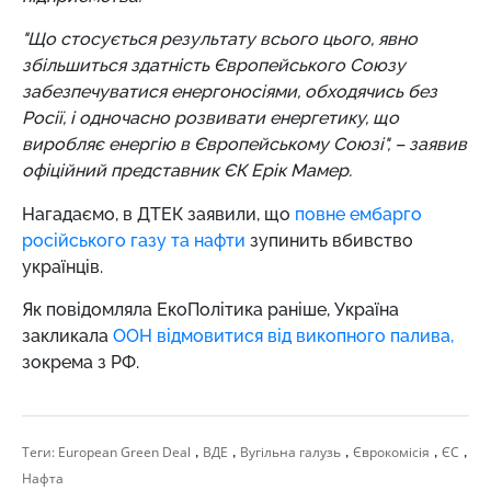
"Що стосується результату всього цього, явно
збільшиться здатність Європейського Союзу
забезпечуватися енергоносіями, обходячись без
Росії, і одночасно розвивати енергетику, що
виробляє енергію в Європейському Союзі", – заявив
офіційний представник ЄК Ерік Мамер.
Нагадаємо, в ДТЕК заявили, що
повне ембарго
російського газу та нафти
зупинить вбивство
українців.
Як повідомляла ЕкоПолітика раніше,
Україна
закликала
ООН відмовитися від викопного палива,
зокрема з РФ.
,
,
,
,
,
Теги:
European Green Deal
ВДЕ
Вугільна галузь
Єврокомісія
ЄС
Нафта