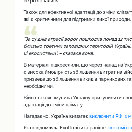
не розірвалися.
Також для ефективної адаптації до зміни клімат
які є критичними для підтримки дикої природи.
"За 13 днів агресії ворог пошкодив понад 12 ти
близько третини заповідних територій Україні
ці екосистеми", – сказала вона.
В матеріалі підкреслили, що через напад на Ук
є висока ймовірність збільшення витрат на ві
призведе до збільшення викидів парникових газі
необхідними.
Війна також змусила Україну призупинити свою 
адаптації до зміни клімату.
Нагадаємо, Україна
вимагає
виключити РФ із 
Як повідомляла ЕкоПолітика раніше,
екокомітет