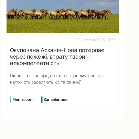
03 Серпня 2026 13:33
Окупована Асканія-Нова потерпає
через пожежі, втрату тварин і
некомпетентність
Цінних тварин продають на чорному ринку, а
натомість заселяють кіз та свиней
Моніторинг
Заповідники