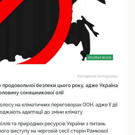
shutterstock
Катерина Бєлоусова
 продовольчої безпеки цього року, адже Україна
половину соняшникової олії
лосу на кліматичних переговорах ООН, адже її дії
джають адаптації до зміни клімату.
ілля та природних ресурсів України з питань
вого виступу на черговій сесії сторін Рамкової