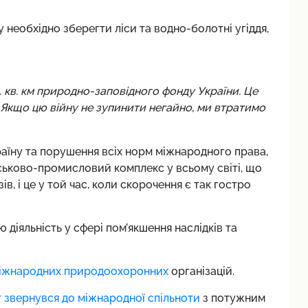
у необхідно зберегти ліси та водно-болотні угіддя,
с. кв. км природно-заповідного фонду України. Це
. Якщо цю війну не зупинити негайно, ми втратимо
раїну та порушення всіх норм міжнародного права,
йськово-промисловий комплекс у всьому світі, що
в, і це у той час, коли скорочення є так гостро
діяльність у сфері пом’якшення наслідків та
міжнародних природоохоронних
організацій.
 звернувся до міжнародної спільноти
з потужним