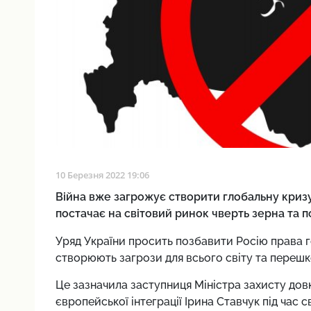
10 Березня 2022 19:06
Війна вже загрожує створити глобальну кризу
постачає на світовий ринок чверть зерна та 
Уряд України просить позбавити Росію права го
створюють загрози для всього світу та перешко
Це зазначила заступниця Міністра захисту довк
європейської інтеграції Ірина Ставчук під час с