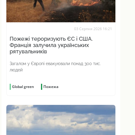
03 Серпня 2026 16:21
Пожежі тероризують ЄС і США.
Франція залучила українських
рятувальників
Загалом у Європі евакуювали понад 300 тис.
людей
Global green
Пожежа