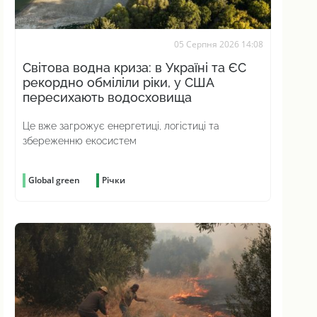
05 Серпня 2026 14:08
Світова водна криза: в Україні та ЄС
рекордно обміліли ріки, у США
пересихають водосховища
Це вже загрожує енергетиці, логістиці та
збереженню екосистем
Global green
Річки