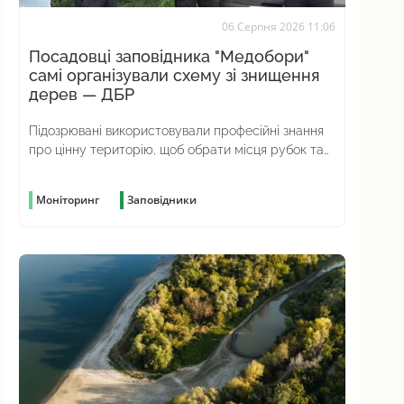
06 Серпня 2026 11:06
Посадовці заповідника "Медобори"
самі організували схему зі знищення
дерев — ДБР
Підозрювані використовували професійні знання
про цінну територію, щоб обрати місця рубок та
приховати злочин
Моніторинг
Заповідники