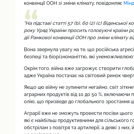
конвенції ООН зі зміни клімату, повідомляє
Мінд
"На підставі статті 57 (b), 60 (2) (c) Віденсько
року Уряд України просить головуючі країни р
дії Рамкової конвенції ООН про зміни клімату ві
Вона звернула увагу на те, що російська агрес
безпеці та біорізноманіттю, які унеможливлюют
Окрім того, війна вже загрожує створити глоб
адже Україна постачає на світовий ринок чвер
Якщо цю війну не зупинити негайно, світ зіткне
аграрних продуктів від 10 до 50 %, включаючи 
олію, що призведе до глобального зростання ці
Аграрії вже не зможуть провести посіви цього 
які є найбільш продуктивними для сільського г
обстрілам з повітря та артилерії, а деякі з них