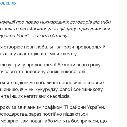
овкілля
.
ї конвенції про право міжнародних договорів від 1969
озпочати негайні консультації щодо призупинення
дносно Росії", – заявила Ставчук.
ія створює нові глобальні загрози продовольчій
ь дієву адаптацію до зміни клімату.
альну кризу продовольчої безпеки цього року,
ть зерна та половину соняшникової олії.
ться з падінням глобальної пропозиції основних
пшеницю, ячмінь, кукурудзу, рапс і соняшникову
н та інших негативних наслідків.
року за звичайним графіком. Ті райони України,
осподарства, зараз постійно піддаються
, ймовірно, заміновані або містять боєприпаси, що