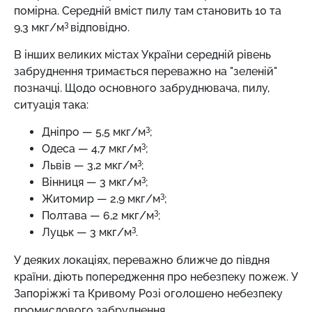
помірна. Середній вміст пилу там становить 10 та
3
9,3 мкг/м
відповідно.
В інших великих містах України середній рівень
забруднення тримається переважно на "зеленій"
позначці. Щодо основного забруднювача, пилу,
ситуація така:
3
Дніпро — 5,5 мкг/м
;
3
Одеса — 4,7 мкг/м
;
3
Львів — 3,2 мкг/м
;
3
Вінниця — 3 мкг/м
;
3
Житомир — 2,9 мкг/м
;
3
Полтава — 6,2 мкг/м
;
3
Луцьк — 3 мкг/м
.
У деяких локаціях, переважно ближче до півдня
країни, діють попередження про небезпеку пожеж. У
Запоріжжі та Кривому Розі оголошено небезпеку
промислового забруднення.