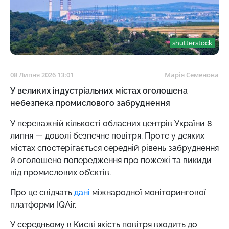
shutterstock
08 Липня 2026 13:01
Марія Семенова
У великих індустріальних містах оголошена
небезпека промислового забруднення
У переважній кількості обласних центрів України 8
липня — доволі безпечне повітря. Проте у деяких
містах спостерігається середній рівень забруднення
й оголошено попередження про пожежі та викиди
від промислових об’єктів.
Про це свідчать
дані
міжнародної моніторингової
платформи IQAir.
У середньому в Києві якість повітря входить до