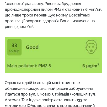
"зеленого" діапазону. Рівень забруднення
3
дрібнодисперсним пилом РМ2.5 становить 6 мкг/м
,
що лише трохи перевищує норму Всесвітньої
організації охорони здоров’я. Вона визначена на
3
рівні 5,5 мкг/м
.
Однак на одній із локацій моніторингове
обладнання фіксує значний рівень забруднення.
Йдеться про вул. Січових Стрільців (колишня вул.
Артема). Там індекс повітря становить 133 за
методикою IQAir, що свідчить про помаранчевий