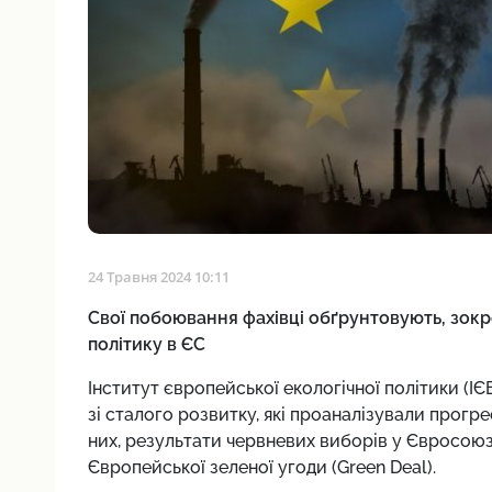
24 Травня 2024 10:11
Свої побоювання фахівці обґрунтовують, зок
політику в ЄС
Інститут європейської екологічної політики (I
зі сталого розвитку, які проаналізували прогре
них, результати червневих виборів у Євросоюз
Європейської зеленої угоди (Green Deal).