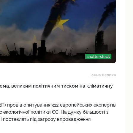
shutterstock
Ганна Велика
рема, великим політичним тиском на кліматичну
ЄEП) провів опитування 312 європейських експертів
с екологічної політики ЄС. На думку більшості з
і поставлять під загрозу впровадження