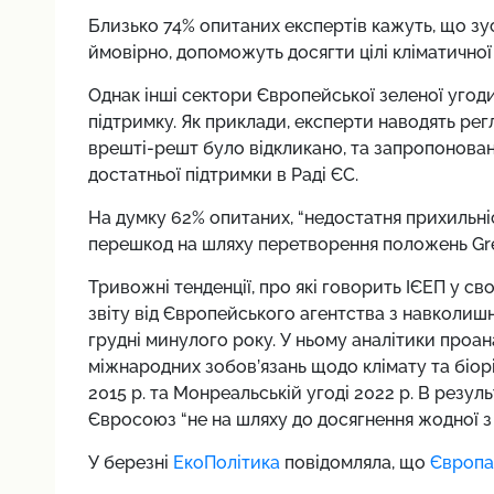
Близько 74% опитаних експертів кажуть, що зу
ймовірно, допоможуть досягти цілі кліматичної
Однак інші сектори Європейської зеленої угод
підтримку. Як приклади, експерти наводять рег
врешті-решт було відкликано, та запропонован
достатньої підтримки в Раді ЄС.
На думку 62% опитаних, “недостатня прихильніс
перешкод на шляху перетворення положень Gre
Тривожні тенденції, про які говорить ІЄЕП у св
звіту від Європейського агентства з навколиш
грудні минулого року. У ньому аналітики про
міжнародних зобов’язань щодо клімату та біорі
2015 р. та Монреальській угоді 2022 р. В резул
Євросоюз “не на шляху до досягнення жодної з ц
У березні
ЕкоПолітика
повідомляла, що
Європа