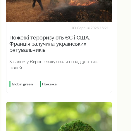
03 Серпня 2026 16:21
Пожежі тероризують ЄС і США.
Франція залучила українських
рятувальників
Загалом у Європі евакуювали понад 300 тис.
людей
Global green
Пожежа