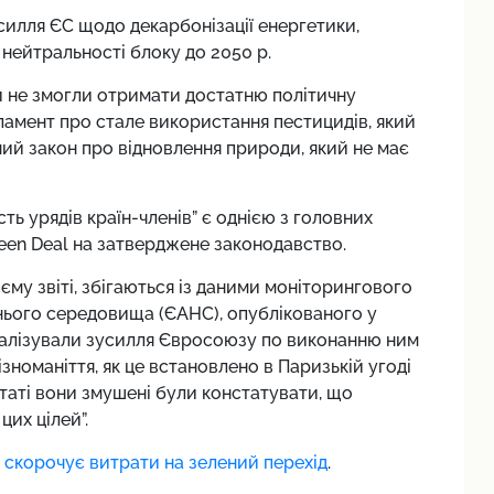
силля ЄС щодо декарбонізації енергетики,
 нейтральності блоку до 2050 р.
и не змогли отримати достатню політичну
ламент про стале використання пестицидів, який
ий закон про відновлення природи, який не має
ть урядів країн-членів” є однією з головних
en Deal на затверджене законодавство.
оєму звіті, збігаються із даними моніторингового
нього середовища (ЄAНС), опублікованого у
аналізували зусилля Євросоюзу по виконанню ним
зноманіття, як це встановлено в Паризькій угоді
ьтаті вони змушені були констатувати, що
их цілей”.
 скорочує витрати на зелений перехід
.