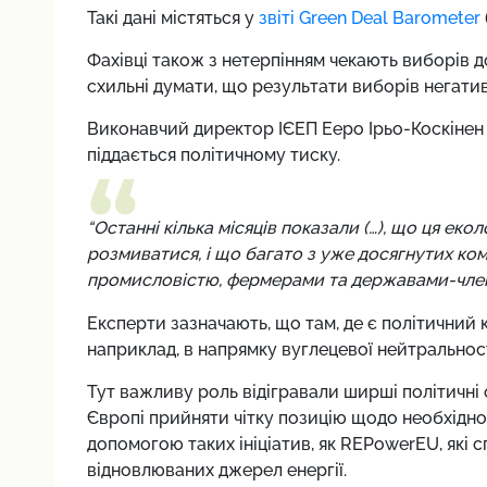
Такі дані містяться у
звіті Green Deal Barometer
Фахівці також з нетерпінням чекають виборів до
схильні думати, що результати виборів негати
Виконавчий директор IЄEП Ееро Ірьо-Коскінен 
піддається політичному тиску.
“Останні кілька місяців показали (…), що ця еко
розмиватися, і що багато з уже досягнутих комп
промисловістю, фермерами та державами-члена
Експерти зазначають, що там, де є політичний 
наприклад, в напрямку вуглецевої нейтральност
Тут важливу роль відігравали ширші політичні 
Європі прийняти чітку позицію щодо необхідно
допомогою таких ініціатив, як REPowerEU, які
відновлюваних джерел енергії.