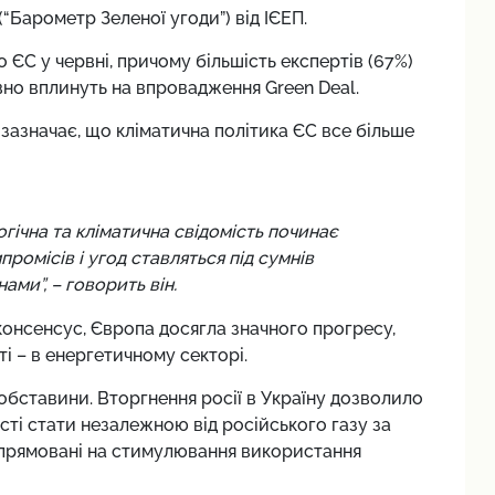
(“Барометр Зеленої угоди”) від ІЄЕП.
 ЄС у червні, причому більшість експертів (67%)
вно вплинуть на впровадження Green Deal.
зазначає, що кліматична політика ЄС все більше
логічна та кліматична свідомість починає
ромісів і угод ставляться під сумнів
ми”, – говорить він.
консенсус, Європа досягла значного прогресу,
і – в енергетичному секторі.
обставини. Вторгнення росії в Україну дозволило
сті стати незалежною від російського газу за
 спрямовані на стимулювання використання