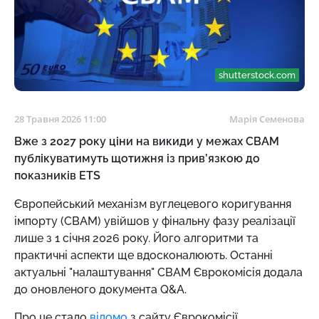
shutterstock.com
28 Травня 2026 11:00
Марія Семенова
Вже з 2027 року ціни на викиди у межах СВАМ
публікуватимуть щотижня із прив’язкою до
показників ETS
Європейський механізм вуглецевого коригування
імпорту (СВАМ) увійшов у фінальну фазу реалізації
лише з 1 січня 2026 року. Його алгоритми та
практичні аспекти ще вдосконалюють. Останні
актуальні "налаштування" СВАМ Єврокомісія додала
до оновленого документа Q&A.
Про це стало
відомо
з сайту Єврокомісії.