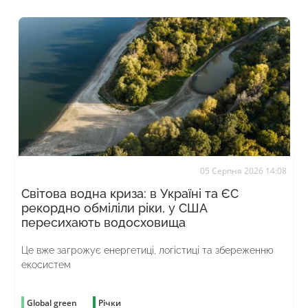
05 Серпня 2026 14:08
Світова водна криза: в Україні та ЄС
рекордно обміліли ріки, у США
пересихають водосховища
Це вже загрожує енергетиці, логістиці та збереженню
екосистем
Global green
Річки