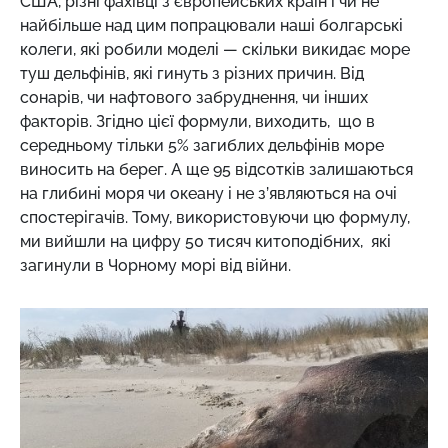
США, різні фахівці з європейських країн і чи не
найбільше над цим попрацювали наші болгарські
колеги, які робили моделі — скільки викидає море
туш дельфінів, які гинуть з різних причин. Від
сонарів, чи нафтового забруднення, чи інших
факторів. Згідно цієї формули, виходить, що в
середньому тільки 5% загиблих дельфінів море
виносить на берег. А ще 95 відсотків залишаються
на глибині моря чи океану і не з’являються на очі
спостерігачів. Тому, використовуючи цю формулу,
ми вийшли на цифру 50 тисяч китоподібних, які
загинули в Чорному морі від війни.