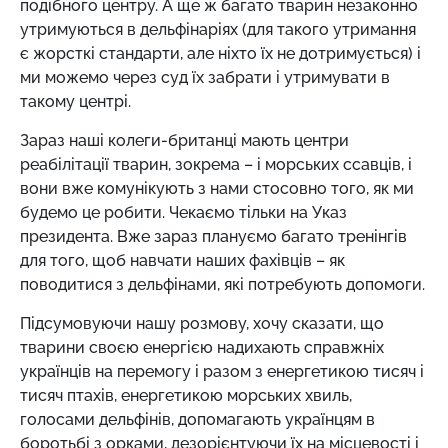
подібного центру. А ще ж багато тварин незаконно
утримуються в дельфінаріях (для такого утримання
є жорсткі стандарти, але ніхто їх не дотримується) і
ми можемо через суд їх забрати і утримувати в
такому центрі.
Зараз наші колеги-британці мають центри
реабілітації тварин, зокрема – і морських ссавців, і
вони вже комунікують з нами стосовно того, як ми
будемо це робити. Чекаємо тільки на Указ
президента. Вже зараз плануємо багато тренінгів
для того, щоб навчати наших фахівців – як
поводитися з дельфінами, які потребують допомоги.
Підсумовуючи нашу розмову, хочу сказати, що
тварини своєю енергією надихають справжніх
українців на перемогу і разом з енергетикою тисяч і
тисяч птахів, енергетикою морських хвиль,
голосами дельфінів, допомагають українцям в
боротьбі з орками, дезорієнтуючи їх на місцевості і