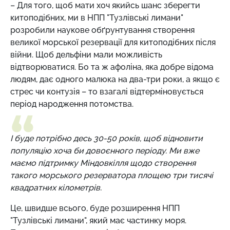
– Для того, щоб мати хоч якийсь шанс зберегти
китоподібних, ми в НПП "Тузлівські лимани"
розробили наукове обґрунтування створення
великої морської резервації для китоподібних після
війни. Щоб дельфіни мали можливість
відтворюватися. Бо та ж афоліна, яка добре відома
людям, дає одного малюка на два-три роки, а якщо є
стрес чи контузія – то взагалі відтерміновується
період народження потомства.
І буде потрібно десь 30-50 років, щоб відновити
популяцію хоча би довоєнного періоду. Ми вже
маємо підтримку Міндовкілля щодо створення
такого морського резерватора площею три тисячі
квадратних кілометрів.
Це, швидше всього, буде розширення НПП
"Тузлівські лимани", який має частинку моря.