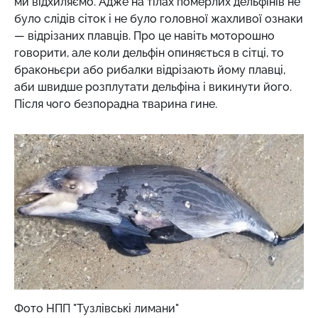
ми відхиляємо. Адже на тілах померлих дельфінів не
було слідів сіток і не було головної жахливої ознаки
— відрізаних плавців. Про це навіть моторошно
говорити, але коли дельфін опиняється в сітці, то
браконьєри або рибалки відрізають йому плавці,
аби швидше розплутати дельфіна і викинути його.
Після чого безпорадна тварина гине.
Фото НПП "Тузлівські лимани"