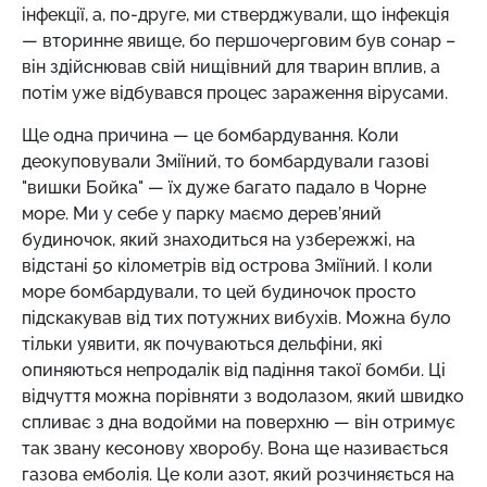
інфекції, а, по-друге, ми стверджували, що інфекція
— вторинне явище, бо першочерговим був сонар –
він здійснював свій нищівний для тварин вплив, а
потім уже відбувався процес зараження вірусами.
Ще одна причина — це бомбардування. Коли
деокуповували Зміїний, то бомбардували газові
"вишки Бойка" — їх дуже багато падало в Чорне
море. Ми у себе у парку маємо дерев’яний
будиночок, який знаходиться на узбережжі, на
відстані 50 кілометрів від острова Зміїний. І коли
море бомбардували, то цей будиночок просто
підскакував від тих потужних вибухів. Можна було
тільки уявити, як почуваються дельфіни, які
опиняються непродалік від падіння такої бомби. Ці
відчуття можна порівняти з водолазом, який швидко
спливає з дна водойми на поверхню — він отримує
так звану кесонову хворобу. Вона ще називається
газова емболія. Це коли азот, який розчиняється на