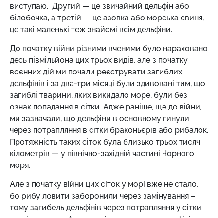
виступаю. Другий — це звичайний дельфін або
білобочка, а третій — це азовка або морська свиня,
це такі маленькі теж знайомі всім дельфіни.
До початку війни різними вченими було нараховано
десь півмільйона цих трьох видів, але з початку
воєнних дій ми почали реєструвати загиблих
дельфінів і за два-три місяці були здивовані тим, що
загиблі тварини, яких викидало море, були без
ознак попадання в сітки. Адже раніше, ще до війни,
ми зазначали, що дельфіни в основному гинули
через потрапляння в сітки браконьєрів або рибалок.
Протяжність таких сіток була близько трьох тисяч
кілометрів — у північно-західній частині Чорного
моря.
Але з початку війни цих сіток у морі вже не стало,
бо рибу ловити заборонили через замінування –
тому загибель дельфінів через потрапляння у сітки