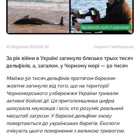
facebook.com/rusevivan
02 Березня 2023 08:30
Лариса Гембарська
За рік війни в Україні загинуло близько трьох тисяч
дельфінів, а, загалом, у Чорному морі — 50 тисяч
Майже 50 тисяч дельфінів протягом березня-
жовтня загинуло від того, що на території
Чорноморського узбережжя України тривали
активні бойові дії. Ця приголомшлива цифра
шокувала науковців і всіх, хто розуміє реальний
масштаб загрози. У березні дельфіни знову
повертаються до українських берегів. Екологи
очікують цього повернення з великою тривогою.