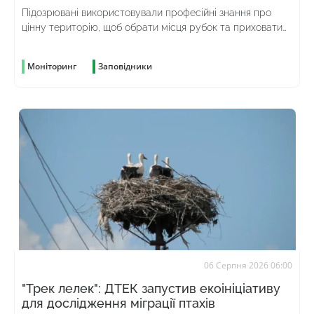
Підозрювані використовували професійні знання про
цінну територію, щоб обрати місця рубок та приховати
злочин
Моніторинг
Заповідники
06 Серпня 2026 06:00
"Трек лелек": ДТЕК запустив екоініціативу
для дослідження міграції птахів