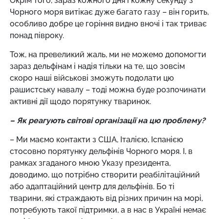
Окрім того, зараз кожного дня і кожну секунду з
Чорного моря витікає дуже багато газу – він горить,
особливо добре це горіння видно вночі і так триває
понад півроку.
Тож, на превеликий жаль, ми не можемо допомогти
зараз дельфінам і надія тільки на те, що зовсім
скоро наші військові зможуть подолати цю
рашистську навалу – тоді можна буде розпочинати
активні дії щодо порятунку тваринок.
– Як реагують світові організації на цю проблему?
– Ми маємо контакти з США, Італією, Іспанією
стосовно порятунку дельфінів Чорного моря. І, в
рамках згаданого мною Указу президента,
доводимо, що потрібно створити реабілітаційний
або адаптаційний центр для дельфінів. Бо ті
тварини, які страждають від різних причин на морі,
потребують такої підтримки, а в нас в Україні немає