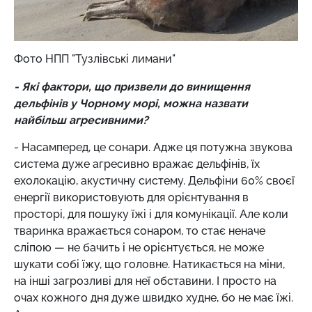
Фото НПП "Тузлівські лимани"
- Які фактори, що призвели до винищення
дельфінів у Чорному морі, можна назвати
найбільш агресивними?
- Насамперед, це сонари. Адже ця потужна звукова
система дуже агресивно вражає дельфінів, їх
ехолокацію, акустичну систему. Дельфіни 60% своєї
енергії використовують для орієнтування в
просторі, для пошуку їжі і для комунікації. Але коли
тваринка вражається сонаром, то стає неначе
сліпою — не бачить і не орієнтується, не може
шукати собі їжу, що головне. Натикається на міни,
на інші загрозливі для неї обставини. І просто на
очах кожного дня дуже швидко худне, бо не має їжі.