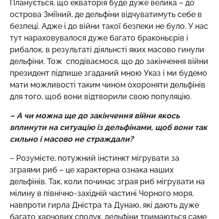
Планується, що екваторія буде дуже велика – до
острова Зміїний, де дельфіни відчуватимуть себе в
безпеці. Адже і до війни такої безпеки не було. У нас
тут нараховувалося дуже багато браконьєрів і
рибалок, в результаті діяльнсті яких масово гинули
дельфіни. Тож сподіваємося, що до закінчення війни
президент підпише згаданий мною Указ і ми будемо
мати можливості таким чином охороняти дельфінів
для того, щоб вони відтворили свою популяцію.
– А чи можна ще до закінчення війни якось
вплинути на ситуацію із дельфінами, щоб вони так
сильно і масово не страждали?
– Розумієте, потужний інстинкт мігрувати за
зграями риб – це характерна ознака наших
дельфінів. Так, коли починає зграя риб мігрувати на
мілину в північно-західній частині Чорного моря,
навпроти гирла Дністра та Дунаю, які дають дуже
багато харчових сполук, дельфіни тримаються саме