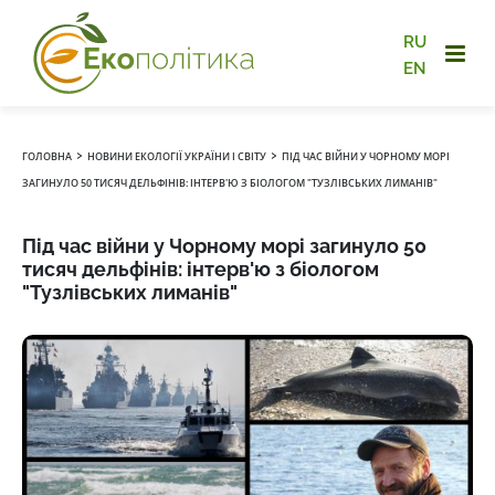
RU
EN
›
›
ГОЛОВНА
НОВИНИ ЕКОЛОГІЇ УКРАЇНИ І СВІТУ
ПІД ЧАС ВІЙНИ У ЧОРНОМУ МОРІ
ЗАГИНУЛО 50 ТИСЯЧ ДЕЛЬФІНІВ: ІНТЕРВ'Ю З БІОЛОГОМ "ТУЗЛІВСЬКИХ ЛИМАНІВ"
Під час війни у Чорному морі загинуло 50
тисяч дельфінів: інтерв'ю з біологом
"Тузлівських лиманів"