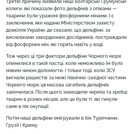
Третю причину виявили наші болгарські і румунські
колеги, які показали фото дельфінів з опіками —
тварини були уражені фосфорними мінами. І є
заключення, яке надане Міністерством захисту
довкілля України, де сказано, що дельфіни, за
висновками закордонних дослідників, постраждали
від фосфорних мін, які горять навіть у воді.
Тож через ці три фактори дельфіни Чорного моря
опинилися в такій пастці, коли неможливо їм було
ніяким чином допомогти. І тільки тоді, коли ЗСУ
вигнали рашистів за межі північно-західної частини
Чорного моря, ця масова загибель дельфінів
закінчилася. Після цього знаходили черепа та хребці
тварин в різних місцях, але це були ті, які гинули
саме в пік окупації.
Потім наші дельфіни емігрували в бік Туреччини,
Грузії і Криму.