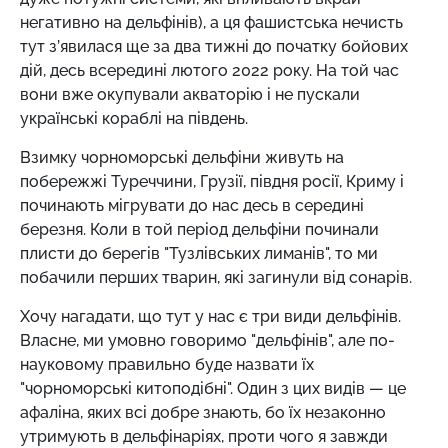
негативно на дельфінів), а ця фашистська нечисть
тут з’явилася ще за два тижні до початку бойових
дій, десь всередині лютого 2022 року. На той час
вони вже окупували акваторію і не пускали
українські кораблі на південь.
Взимку чорноморські дельфіни живуть на
побережжі Туреччини, Грузії, півдня росії, Криму і
починають мігрувати до нас десь в середині
березня. Коли в той період дельфіни починали
плисти до берегів "Тузлівських лиманів", то ми
побачили перших тварин, які загинули від сонарів.
Хочу нагадати, що тут у нас є три види дельфінів.
Власне, ми умовно говоримо "дельфінів", але по-
науковому правильно буде назвати їх
"чорноморські китоподібні". Один з цих видів — це
афаліна, яких всі добре знають, бо їх незаконно
утримують в дельфінаріях, проти чого я завжди