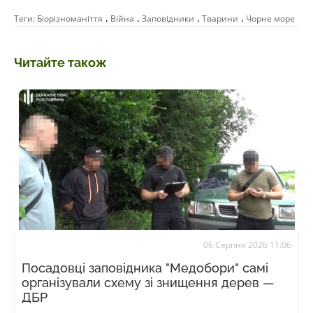
,
,
,
,
Теги:
Біорізноманіття
Війна
Заповідники
Тварини
Чорне море
Читайте також
06 Серпня 2026 11:06
Посадовці заповідника "Медобори" самі
організували схему зі знищення дерев —
ДБР