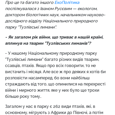
Про це та багато іншого
ЕкоПолітика
поспілкувалася з Іваном Русєвим —
екологом,
доктором біологічних наук, начальником науково-
дослідного відділу Національного природного
парку "Тузлівські лимани".
- Як загалом рік війни, що триває в нашій країні,
вплинув на тварин "Тузлівських лиманів"?
- У нашому Національному природному парку
"Тузлівські лимани" багато різних видів тварин,
ссавців, птахів. Якщо про всіх говорити, то не
вистачить і місяця. Але все ж про деяких я хотів би
розповісти насамперед, бо вони найбільш
страждають від того, що опинилися на перехресті
війни і мирного життя, яке у них було ще трохи
більше року тому..
Загалом у нас в парку є 262 види птахів, які, в
основному, мігрують з Африки до Півночі, а потім