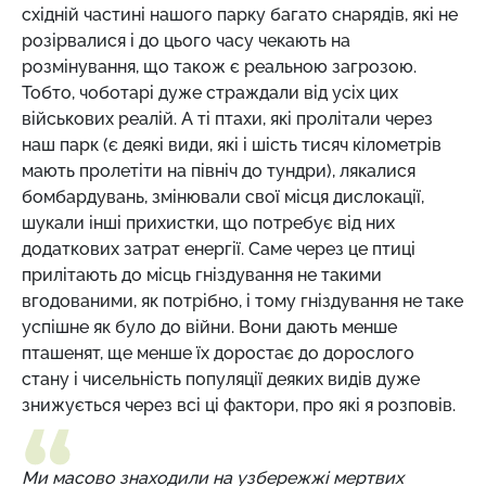
східній частині нашого парку багато снарядів, які не
розірвалися і до цього часу чекають на
розмінування, що також є реальною загрозою.
Тобто, чоботарі дуже страждали від усіх цих
військових реалій. А ті птахи, які пролітали через
наш парк (є деякі види, які і шість тисяч кілометрів
мають пролетіти на північ до тундри), лякалися
бомбардувань, змінювали свої місця дислокації,
шукали інші прихистки, що потребує від них
додаткових затрат енергії. Саме через це птиці
прилітають до місць гніздування не такими
вгодованими, як потрібно, і тому гніздування не таке
успішне як було до війни. Вони дають менше
пташенят, ще менше їх доростає до дорослого
стану і чисельність популяції деяких видів дуже
знижується через всі ці фактори, про які я розповів.
Ми масово знаходили на узбережжі мертвих