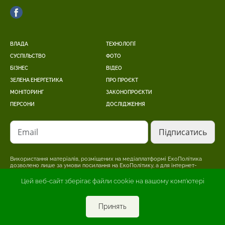
ВЛАДА
ТЕХНОЛОГІЇ
СУСПІЛЬСТВО
ФОТО
БІЗНЕС
ВІДЕО
ЗЕЛЕНА ЕНЕРГЕТИКА
ПРО ПРОЄКТ
МОНІТОРИНГ
ЗАКОНОПРОЄКТИ
ПЕРСОНИ
ДОСЛІДЖЕННЯ
Email
Використання матеріалів, розміщених на медіаплатформі ЕкоПолітика
дозволено лише за умови посилання на ЕкоПолітику, а для інтернет-
видань – розміщення прямого, відкритого для пошукових систем,
гіперпосилання на сторінку, де розміщено оригінальний матеріал.
Цей веб-сайт зберігає файли cookie на вашому комп'ютері
Редакція може не поділяти точки зору, викладену в авторському
матеріалі. Відповідальність за достовірність інформації, опублікованої в
рекламних матеріалах, несе рекламодавець.
Принять