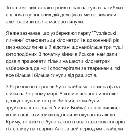
Тож саме цих характерних ознак на тушах загиблих
від початку воєнних дій дельфінах ми не виявили,
але тварини все ж масово гинули.
Я вже зазначав, що узбережжя парку "Тузлівські
лимани" становить 44 кілометри і в довоєнний рік
ми знаходили на цій відстані щонайбільше три туші
китоподібних. З початку війни військові нам дали
дозвіл працювати тільки на шести кілометрах
узбережжя, де ми і спостерігали за тваринами, які
все більше і більше гинули від рашистів.
З березня по серпень була найбільш активна фаза
війни на Чорному морі. А коли в червні-липні вже
деокуповували острів Зміїний, коли були
зруйновані так звані "вишки Бойка", газові вишки, і
коли наші захисники відтіснили окупантів аж до
Криму, то вже не було такого навантаження сонарів
і їх впливу на тварин. Але за цей період ми знайшли