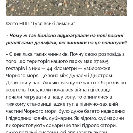
Фото НПП "Тузлівські лимани"
- Чому ж так болісно відреагували на нові воєнні
реалії саме дельфіни, які чинники на це вплинули?
- Є декілька таких чинників. Почну свою розповідь з
того, що територія нашого парку має 27 865
гектарів і з них — 44 кілометри — узбережжя
Чорного моря. Це зона між Дунаєм і Дністром.
Дельфіни у нас з’являються дуже часто з березня по
жовтень. І ось, коли почалася війна і ці ссавці
почали мігрувати в нашу зону, то опинилися в
тяжкому становищі, адже тут, в північно-західній
частині Чорного моря, було дуже багато надводних
і підводних човнів, субмарин. Як відомо, субмарини
використовують сонари (це такі гідролокатори,
дуже потужні системи, які впливають вкрай