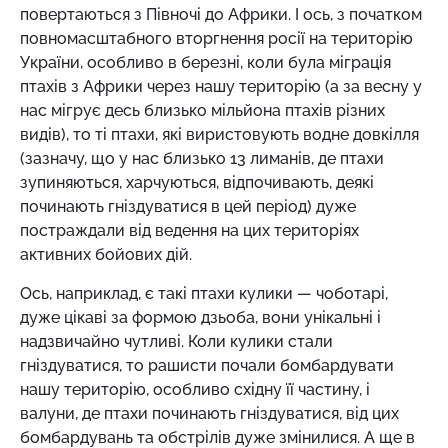
повертаються з Півночі до Африки. І ось, з початком
повномасштабного вторгнення росії на територію
України, особливо в березні, коли була міграція
птахів з Африки через нашу територію (а за весну у
нас мігрує десь близько мільйона птахів різних
видів), то ті птахи, які виристовують водне довкілля
(зазначу, що у нас близько 13 лиманів, де птахи
зупиняються, харчуються, відпочивають, деякі
починають гніздуватися в цей період) дуже
постраждали від ведення на цих територіях
активних бойових дій.
Ось, наприклад, є такі птахи кулики — чоботарі,
дуже цікаві за формою дзьоба, вони унікальні і
надзвичайно чутливі. Коли кулики стали
гніздуватися, то рашисти почали бомбардувати
нашу територію, особливо східну її частину, і
валуни, де птахи починають гніздуватися, від цих
бомбардувань та обстрілів дуже змінилися. А ще в