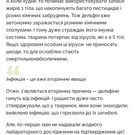
А коли худне, то починає використовувати запаси
жирів з тіла, що накопичують багато пестицидів і
різних хімічних забруднень. Тож дельфін вже
автономно заражається різними хімічними
сполуками. І тому дуже страждає його імунна
система, тварина потерпає від вірусів, які є в її тілі.
Якщо здоровим особам ці віруси не приносять
шкоди, то для ослаблих стають
смертельнонебезпечними.
Інфекція – це вже вторинне явище.
Отже, з’являється вторинна причина — дельфіни
гинуть від інфекцій. І рашисти дуже часто
стверджували, що у тваринок, яких вони знаходили,
виявлено інфекцію, що і призвела до їх загибелі.
Але, по-перше, нам не надавали жодного
лабараторного дослідження на підтвердження цієї