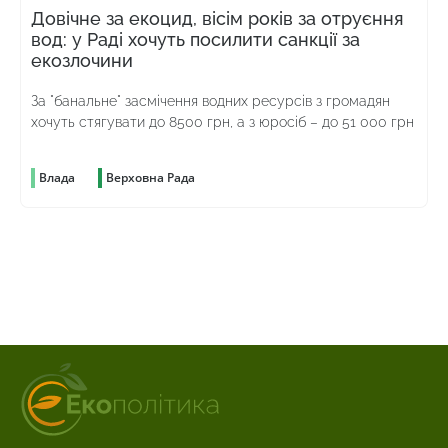
Довічне за екоцид, вісім років за отруєння
вод: у Раді хочуть посилити санкції за
екозлочини
За "банальне" засмічення водних ресурсів з громадян
хочуть стягувати до 8500 грн, а з юросіб – до 51 000 грн
Влада
Верховна Рада