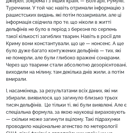
джерел, зокрема і з інших країн, — Болгарії, Румунії,
Туреччини. У той час навіть отримали інформацію з
рашистських видань, які потім позакривали, але ці
інформація свідчила про те, що ніколи в житті
дельфінів не було в період з березня по серпень
такої кількості загиблих тварин. Навіть в росії для
Криму вони константували, що це — нонсенс. А ще
було дуже багато контужених дельфінів — тих, які
не померли, але були глибоко вражені сонарами.
Через що тварини стали абсолютно дезорієнтовані,
виходили на мілину, там декілька днів жили, а потім
вмирали.
І, насамкінець, за результатами всіх даних, які ми
збирали, виявилося, що загинуло близько трьох
тисяч дельфінів. Це тільки ті, які були виявлені. Але є
спеціальна формула, за якою науковці вираховують
— скільки може загинути вцілому. Такі підрахунки
проводило національне агенство по метерології