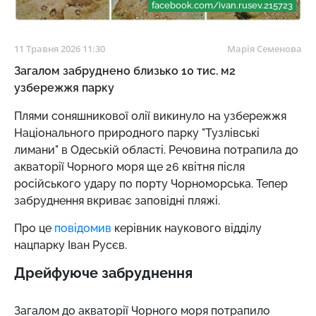
facebook.com/ivan.rusev.215723
11 Травня 2026 11:30
Марія Семенова
Загалом забруднено близько 10 тис. м2
узбережжя парку
Плями соняшникової олії викинуло на узбережжя
Національного природного парку "Тузлівські
лимани" в Одеській області. Речовина потрапила до
акваторії Чорного моря ще 26 квітня після
російського удару по порту Чорноморська. Тепер
забруднення вкриває заповідні пляжі.
Про це
повідомив
керівник наукового відділу
нацпарку Іван Русєв.
Дрейфуюче забруднення
Загалом до акваторії Чорного моря потрапило