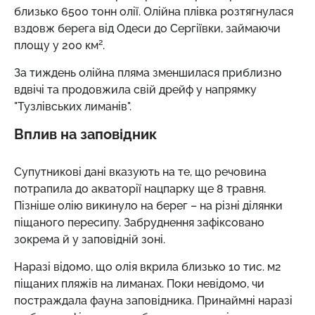
близько 6500 тонн олії. Олійна плівка розтягнулася
вздовж берега від Одеси до Сергіївки, займаючи
2
площу у 200 км
.
За тиждень олійна пляма зменшилася приблизно
вдвічі та продовжила свій дрейф у напрямку
"Тузлівських лиманів".
Вплив на заповідник
Супутникові дані вказують на те, що речовина
потрапила до акваторії нацпарку ще 8 травня.
Пізніше олію викинуло на берег – на різні ділянки
піщаного пересипу. Забруднення зафіксовано
зокрема й у заповідній зоні.
Наразі відомо, що олія вкрила близько 10 тис. м2
піщаних пляжів на лиманах. Поки невідомо, чи
постраждала фауна заповідника. Принаймні наразі