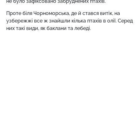
не було зафіксовано забруднених птахів.
Проте біля Чорноморська, де й стався витік, на
узбережжі все ж знайшли кілька птахів в олії. Серед
них такі види, як баклани та лебеді.