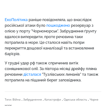
ЕкоПолітика
раніше повідомляла, що внаслідок
російської атаки було
пошкоджено
резервуар з
олією у порту "Чорноморськ". Забруднення ґрунту
вдалося випередити, проте речовина таки
потрапила в море. Це сталося навіть попри
перекриття дощової каналізації та встановлення
бар’єрів.
У грудні удар рф також спричинив витік
соняшникової олії. За півтора місяці дрейфу пляма
речовини
дісталася
"Тузлівських лиманів" та також
потрапила на піщаний берег заповідника.
,
,
,
,
Теги:
Війна
Забруднення
Катастрофи
Одеська область
Чорне
море