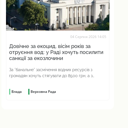
04 Серпня 2026 14:05
Довічне за екоцид, вісім років за
отруєння вод: у Раді хочуть посилити
санкції за екозлочини
За "банальне" засмічення водних ресурсів з
громадян хочуть стягувати до 8500 грн, а з
юросіб – до 51 000 грн
Влада
Верховна Рада