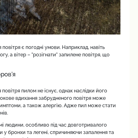
овітря є погодні умови. Наприклад, навіть
у, а вітер – "розігнати" запилене повітря, що
ров'я
 повітря пилом не існує, однак наслідки його
рокове вдихання забрудненого повітря може
симптоми, а також алергію. Адже пил може стати
нів.
мі людини, особливо під час довготривалого
 у бронхи та легені, спричиняючи запалення та