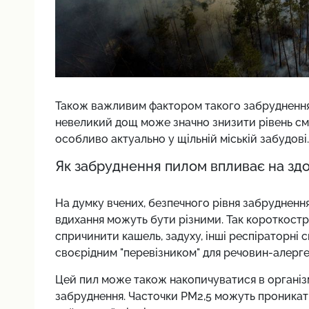
Також важливим фактором такого забруднення п
невеликий дощ може значно знизити рівень смог
особливо актуально у щільній міській забудові.
Як забруднення пилом впливає на здо
На думку вчених, безпечного рівня забруднення
вдихання можуть бути різними. Так короткост
спричинити кашель, задуху, інші респіраторні 
своєрідним "перевізником" для речовин-алерге
Цей пил може також накопичуватися в організ
забруднення. Часточки PM2,5 можуть проникати