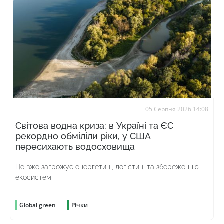
05 Серпня 2026 14:08
Світова водна криза: в Україні та ЄС
рекордно обміліли ріки, у США
пересихають водосховища
Це вже загрожує енергетиці, логістиці та збереженню
екосистем
Global green
Річки