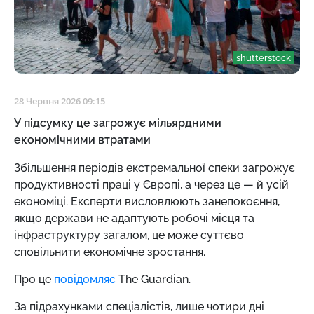
shutterstock
28 Червня 2026 09:15
У підсумку це загрожує мільярдними
економічними втратами
Збільшення періодів екстремальної спеки загрожує
продуктивності праці у Європі, а через це — й усій
економіці. Експерти висловлюють занепокоєння,
якщо держави не адаптують робочі місця та
інфраструктуру загалом, це може суттєво
сповільнити економічне зростання.
Про це
повідомляє
The Guardian.
За підрахунками спеціалістів, лише чотири дні