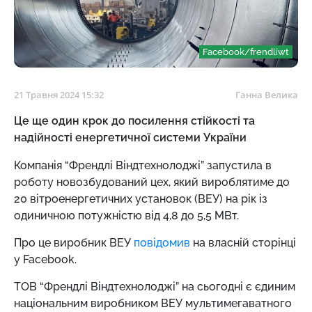
Facebook/frendliwt
21 Травня 2024 15:32
Ганна Велика
Це ще один крок до посилення стійкості та
надійності енергетичної системи України
Компанія “Френдлі Віндтехнолоджі” запустила в
роботу новозбудований цех, який вироблятиме до
20 вітроенергетичних установок (ВЕУ) на рік із
одиничною потужністю від 4,8 до 5,5 МВт.
Про це виробник ВЕУ
повідомив
на власній сторінці
у Facebook.
ТОВ “Френдлі Віндтехнолоджі” на сьогодні є єдиним
національним виробником ВЕУ мультимегаватного