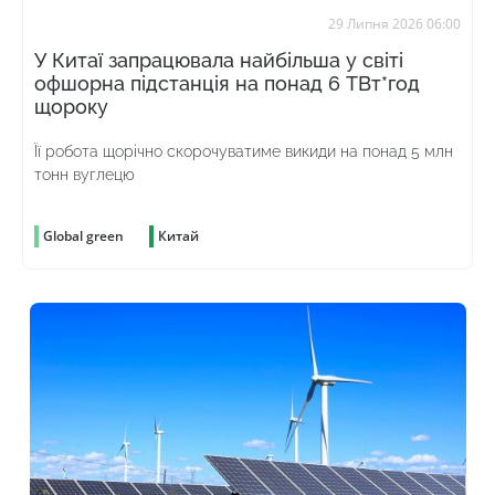
29 Липня 2026 06:00
У Китаї запрацювала найбільша у світі
офшорна підстанція на понад 6 ТВт*год
щороку
Її робота щорічно скорочуватиме викиди на понад 5 млн
тонн вуглецю
Global green
Китай