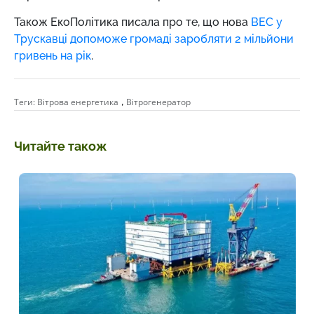
Також ЕкоПолітика писала про те, що нова
ВЕС у
Трускавці допоможе громаді заробляти 2 мільйони
гривень на рік
.
,
Теги:
Вітрова енергетика
Вітрогенератор
Читайте також