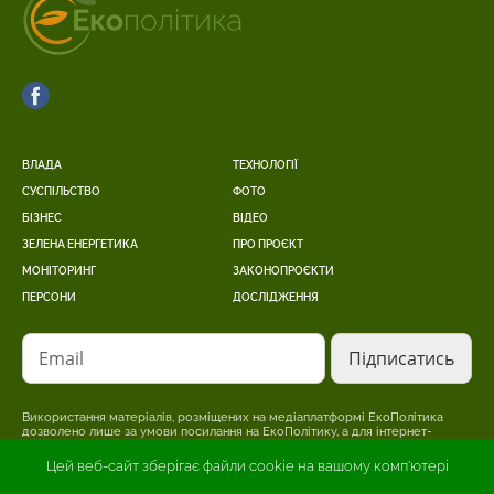
ВЛАДА
ТЕХНОЛОГІЇ
СУСПІЛЬСТВО
ФОТО
БІЗНЕС
ВІДЕО
ЗЕЛЕНА ЕНЕРГЕТИКА
ПРО ПРОЄКТ
МОНІТОРИНГ
ЗАКОНОПРОЄКТИ
ПЕРСОНИ
ДОСЛІДЖЕННЯ
Email
Використання матеріалів, розміщених на медіаплатформі ЕкоПолітика
дозволено лише за умови посилання на ЕкоПолітику, а для інтернет-
видань – розміщення прямого, відкритого для пошукових систем,
гіперпосилання на сторінку, де розміщено оригінальний матеріал.
Цей веб-сайт зберігає файли cookie на вашому комп'ютері
Редакція може не поділяти точки зору, викладену в авторському