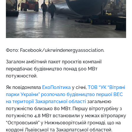
Фото: Facebook/ukrwindenergyassociation.
Загалом амбітний пакет проєктів компанії
передбачає будівництво понад 500 МВт
потужностей.
Як повідомляла
ЕкоПолітика
у січні,
ТОВ “УК “Вітряні
парки України” розпочало будівництво першої ВЕС
на території Закарпатської області
загальною
потужністю близько 80 МВт. Першу вітротурбіну з
потужністю 4,8 МВт встановили у межах вітропарку
“Островський” у Нижньоворітській громаді, що на
кордоні Львівської та Закарпатської областей.