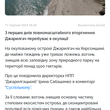
11 Серпня 2023 16:44
Валентина Бокій
З перших днів повномасштабного вторгнення
Джарилгач перебуває в окупації
На окупованому острові Джарилгач на Херсонщині,
де майже тиждень уже триває пожежа, вогонь
знищив всю заповідну зону природного парку на
території понад 1500 гектарів.
Про це повідомила директорка НПП
"Джарилгацький" Ірина Сабашенко в коментарі
"
Суспільному"
.
За її словами, вогонь знищив основну частину
степових екосистем острова, де сконцентровані
популяції всіх рідкісних тварин, а також найбільша