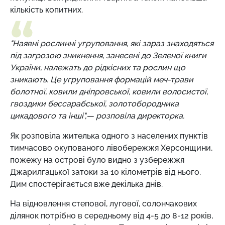
кількість копитних.
"Наявні рослинні угруповання, які зараз знаходяться
під загрозою зникнення, занесені до Зеленої книги
України, належать до рідкісних та рослин що
зникають. Це угруповання формацій меч-трави
болотної, ковили дніпровської, ковили волосистої,
гвоздики бессарабської, золотобородника
цикадового та інші",— розповіла директорка.
Як розповіла жителька одного з населених пунктів
тимчасово окупованого лівобережжя Херсонщини,
пожежу на острові було видно з узбережжя
Джарилгацької затоки за 10 кілометрів від нього.
Дим спостерігається вже декілька днів.
На відновлення степової, лугової, солончакових
ділянок потрібно в середньому від 4-5 до 8-12 років,