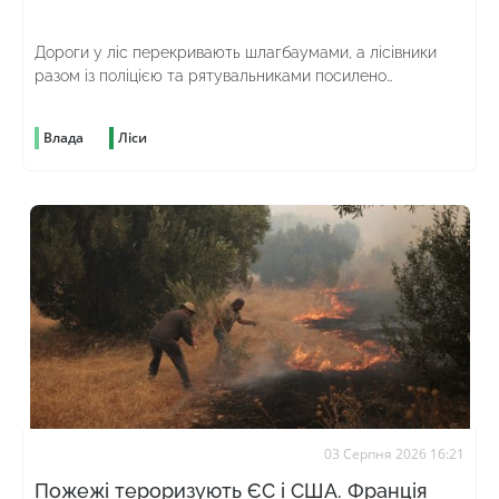
Дороги у ліс перекривають шлагбаумами, а лісівники
разом із поліцією та рятувальниками посилено
патрулюють територію
Влада
Ліси
03 Серпня 2026 16:21
Пожежі тероризують ЄС і США. Франція