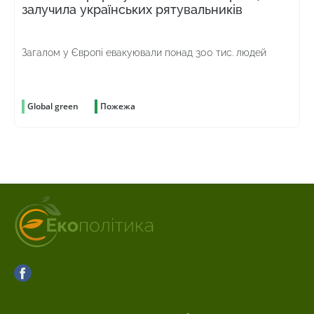
залучила українських рятувальників
Загалом у Європі евакуювали понад 300 тис. людей
Global green
Пожежа