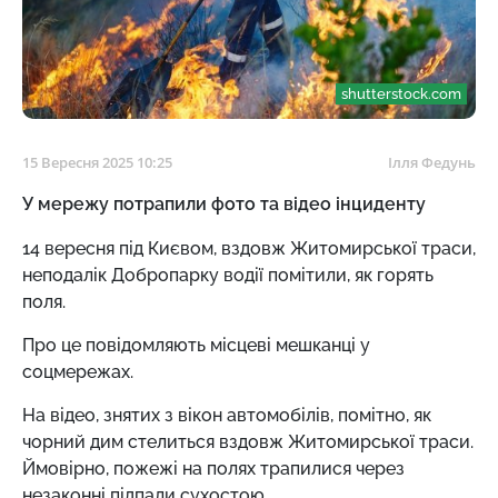
shutterstock.com
15 Вересня 2025 10:25
Ілля Федунь
У мережу потрапили фото та відео інциденту
14 вересня під Києвом, вздовж Житомирської траси,
неподалік Добропарку водії помітили, як горять
поля.
Про це повідомляють місцеві мешканці у
соцмережах.
На відео, знятих з вікон автомобілів, помітно, як
чорний дим стелиться вздовж Житомирської траси.
Ймовірно, пожежі на полях трапилися через
незаконні підпали сухостою.