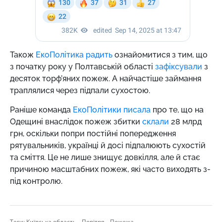
Також
ЕкоПолітика радить
ознайомитися з тим, що
з
початку року у Полтавській області
зафіксували
з
десяток торф’яних пожеж. А найчастіше займання
траплялися через підпали сухостою.
Раніше команда
ЕкоПолітики писала
про те, що на
Одещині внаслідок пожеж збитки
склали
28 млрд
грн, оскільки попри постійні попередження
рятувальників, українці й досі підпалюють сухостій
та сміття. Це не лише знищує довкілля, але й стає
причиною масштабних пожеж, які часто виходять з-
під контролю.
,
,
Теги:
Київська область
Повітря
Пожежа