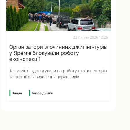
23 Липня 2026 12:26
Організатори злочинних джипінг-турів
у Яремчі блокували роботу
екоінспекції
Так у місті відреагували на роботу екоінспекторів
та поліції для виявлення порушників
Влада
Заповідники