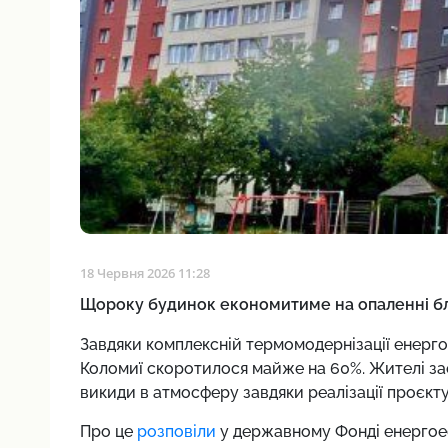
18 Червня 2026 11:28
Щороку будинок економитиме на опаленні бл
Завдяки комплексній термомодернізації енерго
Коломиї скоротилося майже на 60%. Жителі за
викиди в атмосферу завдяки реалізації проєкту
Про це
розповіли
у державному Фонді енергоеф