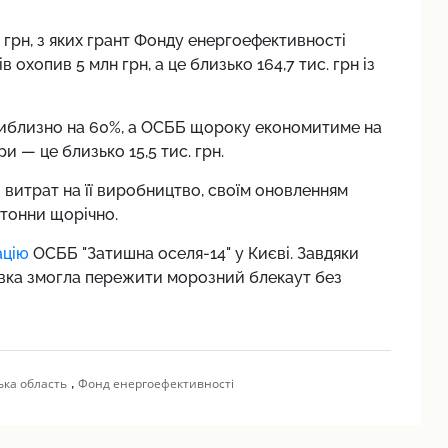
 грн, з яких грант Фонду енергоефективності
 охопив 5 млн грн, а це близько 164,7 тис. грн із
риблизно на 60%, а ОСББ щороку економитиме на
ри — це близько 15,5 тис. грн.
 витрат на її виробництво, своїм оновленням
 тонни щорічно.
ацію
ОСББ "Затишна оселя-14" у Києві. Завдяки
івка змогла пережити морозний блекаут без
,
ька область
Фонд енергоефективності