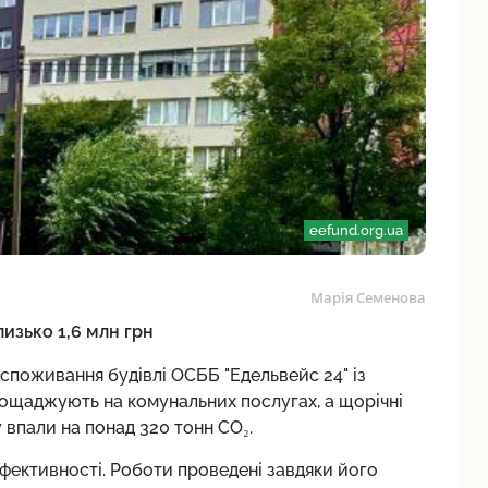
eefund.org.ua
Марія Семенова
изько 1,6 млн грн
споживання будівлі ОСББ "Едельвейс 24" із
ощаджують на комунальних послугах, а щорічні
 впали на понад 320 тонн CO₂.
ективності. Роботи проведені завдяки його