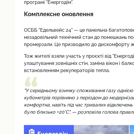
програмі "Енергодім".
Комплексне оновлення
ОСББ "Едельвейс 24" — це панельна багатопове
незадовільний технічний стан до помешкань по
промерзали. Це призводило до дискомфорту жит
Тож жителі взяли участь у проєкті від "Енергоді
улаштування зовнішніх стін, заміна вікон і балк
встановленням рекуператорів тепла.
"У середньому взимку споживання газу одніє
кубометрів порівняно з періодом до модерніза
комфортна, навіть під час тривалих відключень 
було близько +20°C", — розповіла голова прав