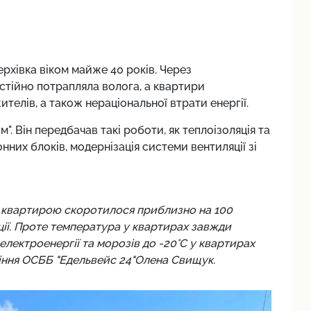
рхівка віком майже 40 років. Через
стійно потрапляла волога, а квартири
елів, а також нераціональної втрати енергії.
м". Він передбачав такі роботи, як теплоізоляція та
онних блоків, модернізація системи вентиляції зі
ю квартирою скоротилося приблизно на 100
ції. Проте температура у квартирах завжди
електроенергії та морозів до -20°C у квартирах
ління ОСББ "Едельвейс 24"Олена Свищук.