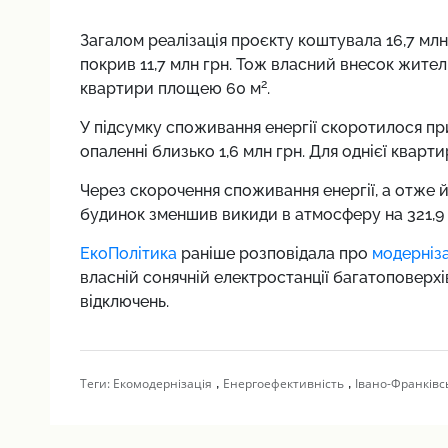
Загалом реалізація проєкту коштувала 16,7 млн
покрив 11,7 млн грн. Тож власний внесок жителів
2
квартири площею 60 м
.
У підсумку споживання енергії скоротилося п
опаленні близько 1,6 млн грн. Для однієї кварти
Через скорочення споживання енергії, а отже й
будинок зменшив викиди в атмосферу на 321,9
ЕкоПолітика
раніше розповідала про
модерніз
власній сонячній електростанції багатоповерх
відключень.
,
,
Теги:
Екомодернізація
Енергоефективність
Івано-Франківс