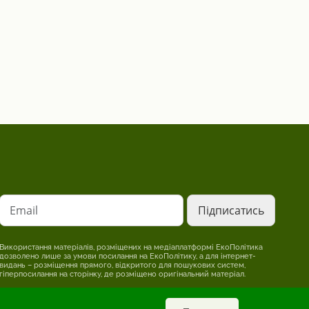
Email
Використання матеріалів, розміщених на медіаплатформі ЕкоПолітика
дозволено лише за умови посилання на ЕкоПолітику, а для інтернет-
видань – розміщення прямого, відкритого для пошукових систем,
гіперпосилання на сторінку, де розміщено оригінальний матеріал.
Редакція може не поділяти точки зору, викладену в авторському
матеріалі. Відповідальність за достовірність інформації, опублікованої в