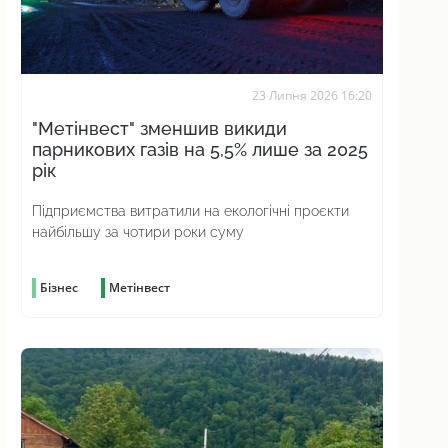
23 Липня 2026 16:20
"Метінвест" зменшив викиди
парникових газів на 5,5% лише за 2025
рік
Підприємства витратили на екологічні проєкти
найбільшу за чотири роки суму
Бізнес
Метінвест