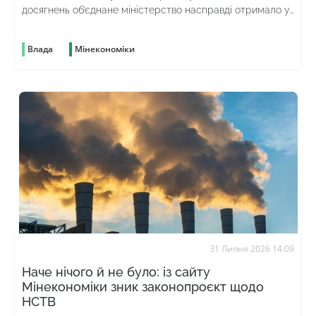
досягнень об’єднане міністерство насправді отримало у
спадок від попереднього
Влада
Мінекономіки
31 Липня 2026 14:09
Наче нічого й не було: із сайту
Мінекономіки зник законопроєкт щодо
НСТВ