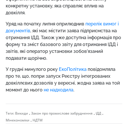
конкретну установку, яка справляє вплив на
довкілля.
Уряд на початку липня оприлюднив
перелік вимог і
документів
, які має містити заява підприємства на
отримання ІДД. Також уже доступна інформація про
форму та зміст базового звіту для отримання ІДД і
звітів, які оператор установки зобов’язаний
подавати щорічно.
У грудні минулого року
ЕкоПолітика
повідомляла
про те, що, попри запуск Реєстру інтегрованих
довкіллєвих дозволів у вересні, жодна заява на той
момент до нього
не надходила
.
,
,
,
Теги:
Викиди
Закон про промислове забруднення
ІДД
,
Мінекономіки
НДТМ