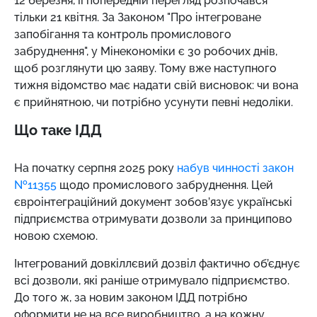
12 березня, її попередній перегляд розпочався
тільки 21 квітня. За Законом "Про інтегроване
запобігання та контроль промислового
забруднення", у Мінекономіки є 30 робочих днів,
щоб розглянути цю заяву. Тому вже наступного
тижня відомство має надати свій висновок: чи вона
є прийнятною, чи потрібно усунути певні недоліки.
Що таке ІДД
На початку серпня 2025 року
набув чинності закон
№11355
щодо промислового забруднення. Цей
євроінтеграційний документ зобов’язує українські
підприємства отримувати дозволи за принципово
новою схемою.
Інтегрований довкіллєвий дозвіл фактично об’єднує
всі дозволи, які раніше отримувало підприємство.
До того ж, за новим законом ІДД потрібно
оформити не на все виробництво, а на кожну