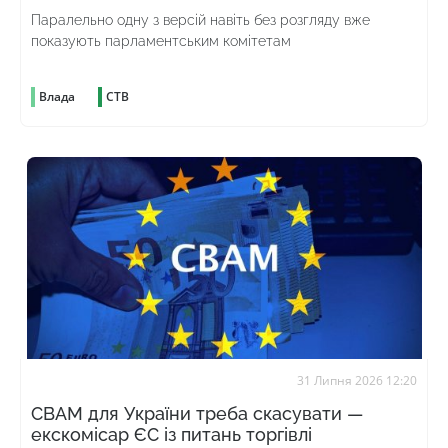
Паралельно одну з версій навіть без розгляду вже
показують парламентським комітетам
Влада
СТВ
31 Липня 2026 12:20
CBAM для України треба скасувати —
екскомісар ЄС із питань торгівлі