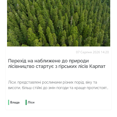
07 Серпня 2026 14:20
Перехід на наближене до природи
лісівництво стартує з гірських лісів Карпат
Ліси, представлені рослинами різних порід, віку та
висоти, більш стійкі до змін погоди та краще протистоять
шкідникам
Влада
Ліси