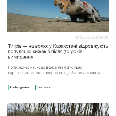
08 Серпня 2026 09:00
Тигрів — на волю: у Казахстані відроджують
популяцію хижаків після 70 років
вимирання
Попередньо науковці відновили популяцію
парнокопитних, які є природною здобиччю для хижаків
Global green
Тварини