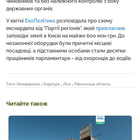
чиновників та без належного контролю з боку
державних органів.
У квітні
ЕкоПолітика
розповідала про схему
екснардепа від "Партії регіонів", який
привласнив
заповідні землі в Києві на майже 600 млн грн. До
незаконної оборудки були причетні місцеві
посадовці, а підставними особами стали десятки
працівників парламентаря – від охоронців до водіїв.
,
,
,
Теги:
Заповідники
Корупція
Ліси
Рівненська область
Читайте також