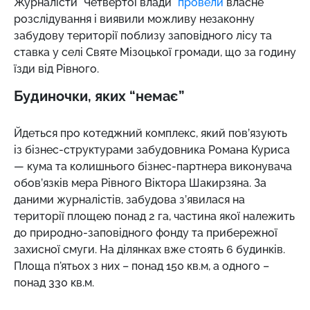
Журналісти "Четвертої влади"
провели
власне
розслідування і виявили можливу незаконну
забудову території поблизу заповідного лісу та
ставка у селі Святе Мізоцької громади, що за годину
їзди від Рівного.
Будиночки, яких “немає”
Йдеться про котеджний комплекс, який пов’язують
із бізнес-структурами забудовника Романа Куриса
— кума та колишнього бізнес-партнера виконувача
обов’язків мера Рівного Віктора Шакирзяна. За
даними журналістів, забудова з’явилася на
території площею понад 2 га, частина якої належить
до природно-заповідного фонду та прибережної
захисної смуги. На ділянках вже стоять 6 будинків.
Площа п'ятьох з них – понад 150 кв.м, а одного –
понад 330 кв.м.