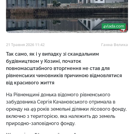
4vlada.com
21 Травня 2026 11:42
Ганна Велика
Так само, як і у випадку зі скандальним
будівництвом у Козині, початок
повномасштабного вторгнення не став для
рівненських чиновників причиною відмовлятися
від красивого життя
На Рівненщині донька відомого рівненського
забудовника Сергія Качановського отримала в
оренду на 49 років земельні ділянки лісового фонду,
включно з територією, яка належить до земель
природно-заповідного фонду.