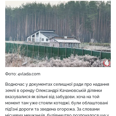
Фото: 4vlada.com
Водночас у документах селищної ради про надання
землі в оренду Олександрі Качановській ділянки
вказувалися як вільні від забудови, хоча на той
момент там уже стояли котеджі, були облаштовані
під'їзні дороги та зведена огорожа. За словами
місцевих мешканців, будівництво розпочалося ще у