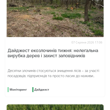
07 Серпня 2026 17:06
Дайджест екозлочинів тижня: нелегальна
вирубка дерев і захист заповідників
Десятки злочинів стосуються знищення лісів – за участі
посадовців, підприємців та просто ласих до наживи
громадян
Моніторинг
Дайджест