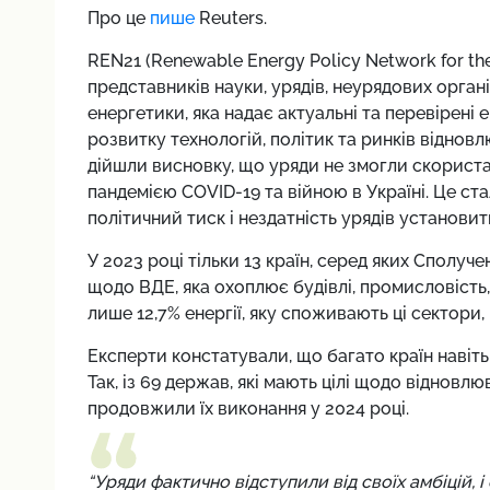
Про це
пише
Reuters.
REN21 (Renewable Energy Policy Network for the
представників науки, урядів, неурядових орган
енергетики, яка надає актуальні та перевірені
розвитку технологій, політик та ринків відновл
дійшли висновку, що уряди не змогли скорист
пандемією COVID-19 та війною в Україні. Це ст
політичний тиск і нездатність урядів установити 
У 2023 році тільки 13 країн, серед яких Сполуче
щодо ВДЕ, яка охоплює будівлі, промисловість,
лише 12,7% енергії, яку споживають ці сектори,
Експерти констатували, що багато країн навіть
Так, із 69 держав, які мають цілі щодо відновлю
продовжили їх виконання у 2024 році.
“Уряди фактично відступили від своїх амбіцій,