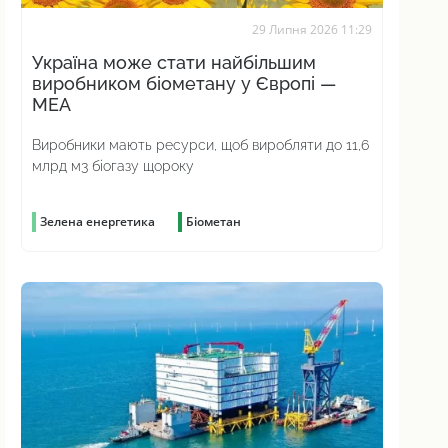
29 Липня 2026 11:29
Україна може стати найбільшим
виробником біометану у Європі —
МЕА
Виробники мають ресурси, щоб виробляти до 11,6
млрд м3 біогазу щороку
Зелена енергетика
Біометан