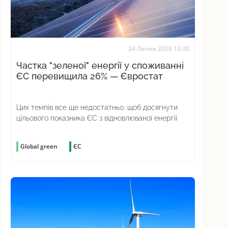
24 Липня 2026 10:30
Частка "зеленої" енергії у споживанні
ЄС перевищила 26% — Євростат
Цих темпів все ще недостатньо, щоб досягнути
цільового показника ЄС з відновлюваної енергії
Global green
ЄС