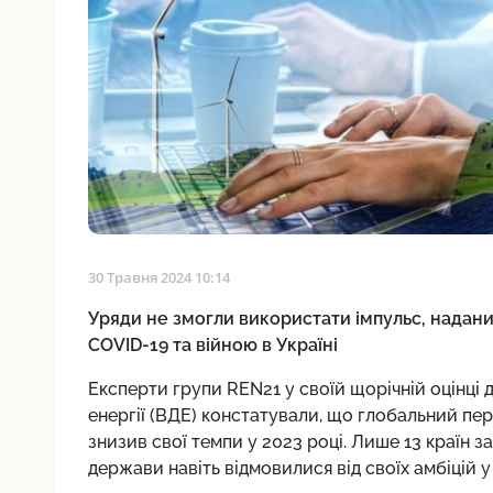
30 Травня 2024 10:14
Уряди не змогли використати імпульс, надан
COVID-19 та війною в Україні
Експерти групи REN21 у своїй щорічній оцінці 
енергії (ВДЕ) констатували, що глобальний п
знизив свої темпи у 2023 році. Лише 13 країн з
держави навіть відмовилися від своїх амбіцій 