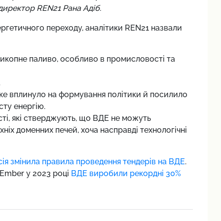
директор REN21 Рана Адіб.
ергетичного переходу, аналітики REN21 назвали
викопне паливо, особливо в промисловості та
.
яке вплинуло на формування політики й посилило
сту енергію.
сті, які стверджують, що ВДЕ не можуть
хніх доменних печей, хоча насправді технологічні
ія змінила правила проведення тендерів на ВДЕ
.
 Ember у 2023 році
ВДЕ виробили рекордні 30%