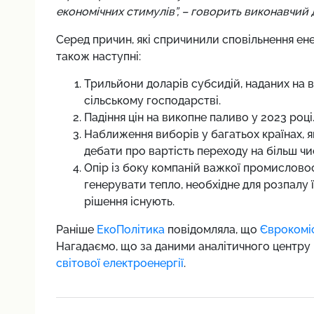
економічних стимулів”, – говорить виконавчий 
Серед причин, які спричинили сповільнення ен
також наступні:
Трильйони доларів субсидій, наданих на 
сільському господарстві.
Падіння цін на викопне паливо у 2023 році
Наближення виборів у багатьох країнах, 
дебати про вартість переходу на більш чи
Опір із боку компаній важкої промислово
генерувати тепло, необхідне для розпалу ї
рішення існують.
Раніше
ЕкоПолітика
повідомляла, що
Єврокоміс
Нагадаємо, що за даними аналітичного центру
світової електроенергії
.