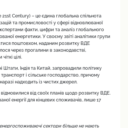
 21st Century) – це єдина глобальна спільнота
ізацій та промисловості у сфері відновлюваної
 експертами факти, цифри та аналіз глобального
юваної енергетики. У своєму звіті аналітики групи
атися поштовхом, наданим розвитку ВДЕ
алося через прогалини в законодавстві,
чіткі цілі.
ні Штати, Індія та Китай, запровадили політику
 транспорт і сільське господарство, причому
 наразі надходить із чистих джерел.
 відмовилися від своїх планів щодо розвитку ВДЕ.
ваної енергії для кінцевих споживачів, лише 17
 і енергоспоживаючі сектори більше не мають