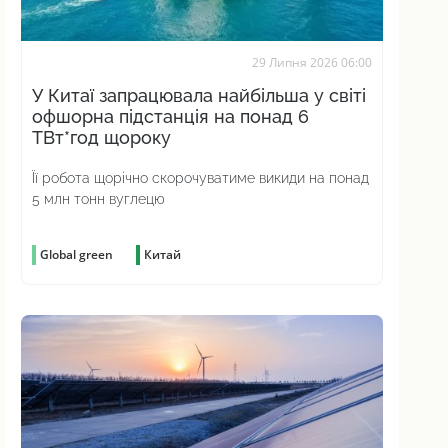
29 Липня 2026 06:00
У Китаї запрацювала найбільша у світі
офшорна підстанція на понад 6
ТВт*год щороку
Її робота щорічно скорочуватиме викиди на понад
5 млн тонн вуглецю
Global green
Китай