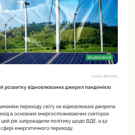
Shutterstock
Ганна Велика
ий розвитку відновлюваних джерел пандемією
динаміки переходу світу на відновлювані джерела
ерехід в основних енергоспоживаючих секторах
а цей рік запровадили політику щодо ВДЕ, а 52
у сфері енергетичного переходу.