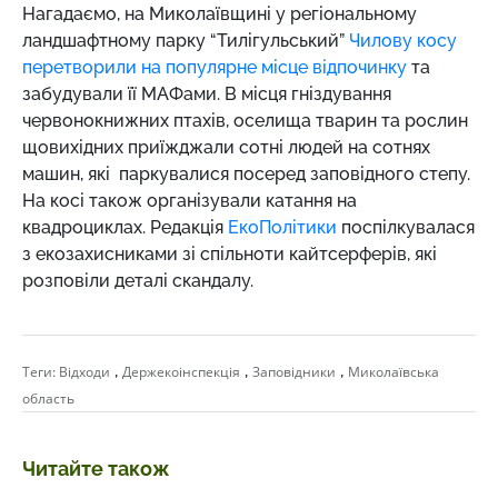
Нагадаємо,
на Миколаївщині у регіональному
ландшафтному парку “Тилігульський”
Чилову косу
перетворили на популярне місце відпочинку
та
забудували її МАФами. В місця гніздування
червонокнижних птахів, оселища тварин та рослин
щовихідних приїжджали сотні людей на сотнях
машин, які паркувалися посеред заповідного степу.
На косі також організували катання на
квадроциклах. Редакція
ЕкоПолітики
поспілкувалася
з екозахисниками зі спільноти кайтсерферів, які
розповіли деталі скандалу.
,
,
,
Теги:
Відходи
Держекоінспекція
Заповідники
Миколаївська
область
Читайте також