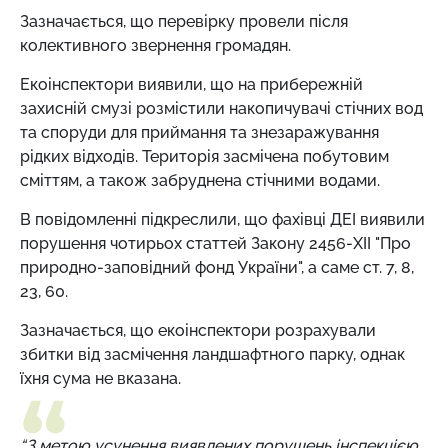
Зазначається, що перевірку провели після
колективного звернення громадян.
Екоінспектори виявили, що на прибережній
захисній смузі розмістили накопичувачі стічних вод
та споруди для приймання та знезаражування
рідких відходів. Територія засмічена побутовим
сміттям, а також забруднена стічними водами.
В повідомленні підкреслили, що фахівці ДЕІ виявили
порушення чотирьох статтей Закону 2456-XII "Про
природно-заповідний фонд України", а саме ст. 7, 8,
23, 60.
Зазначається, що екоінспектори розрахували
збитки від засмічення ландшафтного парку, однак
їхня сума не вказана.
“З метою усунення виявлених порушень інспекцією