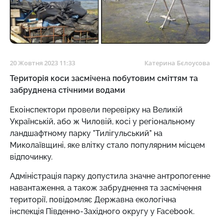
20 Жовтня 2023 11:33
Катерина Бєлоусова
Територія коси засмічена побутовим сміттям та
забруднена стічними водами
Екоінспектори провели перевірку на Великій
Українській, або ж Чиловій, косі у регіональному
ландшафтному парку "Тилігульський" на
Миколаївщині, яке влітку стало популярним місцем
відпочинку.
Адміністрація парку допустила значне антропогенне
навантаження, а також забруднення та засмічення
території, повідомляє Державна екологічна
інспекція Південно-Західного округу у Facebook.