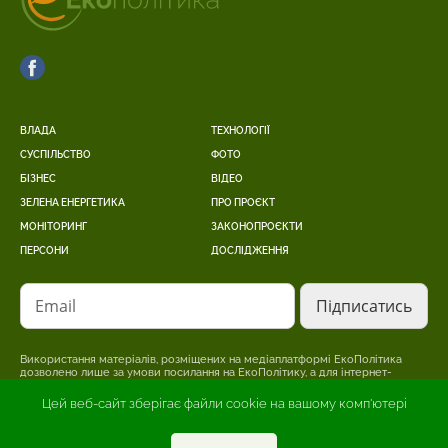
ВЛАДА
ТЕХНОЛОГІЇ
СУСПІЛЬСТВО
ФОТО
БІЗНЕС
ВІДЕО
ЗЕЛЕНА ЕНЕРГЕТИКА
ПРО ПРОЄКТ
МОНІТОРИНГ
ЗАКОНОПРОЄКТИ
ПЕРСОНИ
ДОСЛІДЖЕННЯ
Email
Використання матеріалів, розміщених на медіаплатформі ЕкоПолітика
дозволено лише за умови посилання на ЕкоПолітику, а для інтернет-
видань – розміщення прямого, відкритого для пошукових систем,
гіперпосилання на сторінку, де розміщено оригінальний матеріал.
Цей веб-сайт зберігає файли cookie на вашому комп'ютері
Редакція може не поділяти точки зору, викладену в авторському
матеріалі. Відповідальність за достовірність інформації, опублікованої в