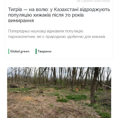
08 Серпня 2026 09:00
Тигрів — на волю: у Казахстані відроджують
популяцію хижаків після 70 років
вимирання
Попередньо науковці відновили популяцію
парнокопитних, які є природною здобиччю для хижаків
Global green
Тварини