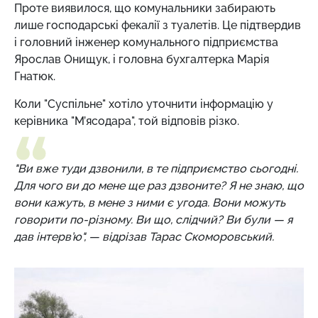
Проте виявилося, що комунальники забирають
лише господарські фекалії з туалетів. Це підтвердив
і головний інженер комунального підприємства
Ярослав Онищук, і головна бухгалтерка Марія
Гнатюк.
Коли "Суспільне" хотіло уточнити інформацію у
керівника "М’ясодара", той відповів різко.
"Ви вже туди дзвонили, в те підприємство сьогодні.
Для чого ви до мене ще раз дзвоните? Я не знаю, що
вони кажуть, в мене з ними є угода. Вони можуть
говорити по-різному. Ви що, слідчий? Ви були — я
дав інтерв’ю", — відрізав Тарас Скоморовський.