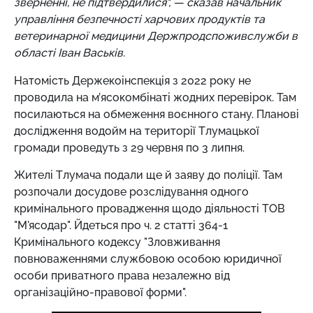
зверненні, не підтвердилися", — сказав начальник
управління безпечності харчових продуктів та
ветеринарної медицини Держпродспоживслужби в
області Іван Васьків.
Натомість Держекоінспекція з 2022 року не
проводила на м’ясокомбінаті жодних перевірок. Там
посилаються на обмеження воєнного стану. Планові
дослідження водойм на території Тлумацької
громади проведуть з 29 червня по 3 липня.
Жителі Тлумача подали ще й заяву до поліції. Там
розпочали досудове розслідування одного
кримінального провадження щодо діяльності ТОВ
"М'ясодар". Йдеться про ч. 2 статті 364-1
Кримінального кодексу "Зловживання
повноваженнями службовою особою юридичної
особи приватного права незалежно від
організаційно-правової форми".