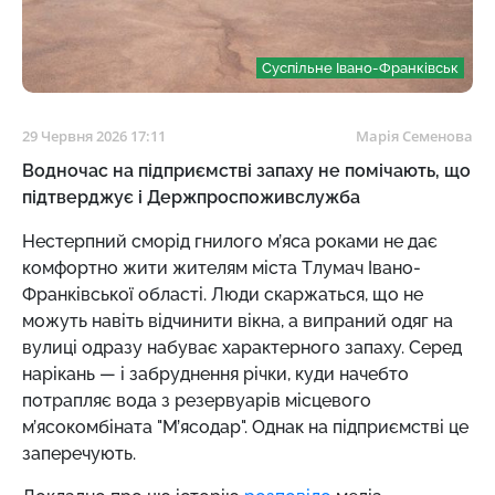
Суспільне Івано-Франківськ
29 Червня 2026 17:11
Марія Семенова
Водночас на підприємстві запаху не помічають, що
підтверджує і Держпроспоживслужба
Нестерпний сморід гнилого м’яса роками не дає
комфортно жити жителям міста Тлумач Івано-
Франківської області. Люди скаржаться, що не
можуть навіть відчинити вікна, а випраний одяг на
вулиці одразу набуває характерного запаху. Серед
нарікань — і забруднення річки, куди начебто
потрапляє вода з резервуарів місцевого
м’ясокомбіната "М’ясодар". Однак на підприємстві це
заперечують.