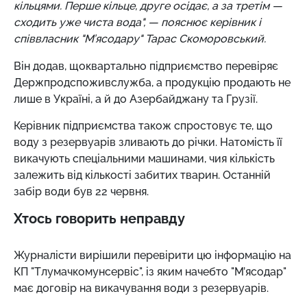
кільцями. Перше кільце, друге осідає, а за третім —
сходить уже чиста вода", — пояснює керівник і
співвласник "М’ясодару" Тарас Скоморовський.
Він додав, щоквартально підприємство перевіряє
Держпродспоживслужба, а продукцію продають не
лише в Україні, а й до Азербайджану та Грузії.
Керівник підприємства також спростовує те, що
воду з резервуарів зливають до річки. Натомість її
викачують спеціальними машинами, чия кількість
залежить від кількості забитих тварин. Останній
забір води був 22 червня.
Хтось говорить неправду
Журналісти вирішили перевірити цю інформацію на
КП "Тлумачкомунсервіс", із яким начебто "М’ясодар"
має договір на викачування води з резервуарів.