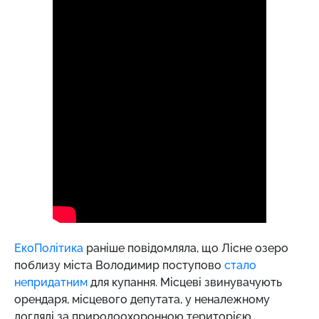
ЕкоПолітика
раніше повідомляла, що Лісне озеро
поблизу міста Володимир поступово
стало
непридатним
для купання. Місцеві звинувачують
орендаря, місцевого депутата, у неналежному
догляді за природоохоронною територією.