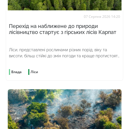
07 Серпня 2026 14:20
Перехід на наближене до природи
лісівництво стартує з гірських лісів Карпат
Ліси, представлені рослинами різних порід, віку та
висоти, більш стійкі до змін погоди та краще протистоять
шкідникам
Влада
Ліси