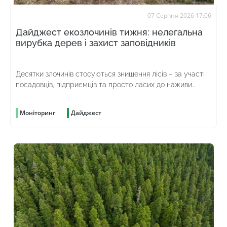
07 Серпня 2026 17:06
Дайджест екозлочинів тижня: нелегальна
вирубка дерев і захист заповідників
Десятки злочинів стосуються знищення лісів – за участі
посадовців, підприємців та просто ласих до наживи
громадян
Моніторинг
Дайджест