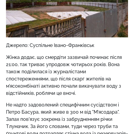
Джерело: Суспільне Івано-Франківськ
Жінка додає, що смердіти зазвичай починає після
21:00, так триває упродовж чотирьох років. Вона
також поділилася із журналістами
спостереженнями, що після скарг жителів на
м’ясокомбінаті активно почали викачувати воду з
відстійників, роблячи це вночі.
Не надто задоволений специфічним сусідством і
Петро Басура, який живе в 300 м від "М’ясодара".
Запах пов’язує зокрема із забрудненням річки
Тлумачик. За його словами, туди через труби та
ґрунтові води потрапляє стічна вода із резервуарів-