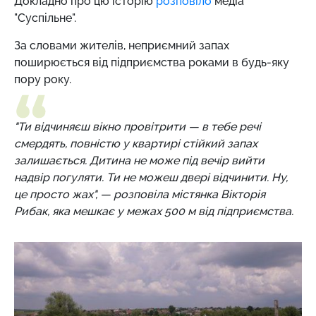
Докладно про цю історію
розповіло
медіа
"Суспільне".
За словами жителів, неприємний запах
поширюється від підприємства роками в будь-яку
пору року.
"Ти відчиняєш вікно провітрити — в тебе речі
смердять, повністю у квартирі стійкий запах
залишається. Дитина не може під вечір вийти
надвір погуляти. Ти не можеш двері відчинити. Ну,
це просто жах", — розповіла містянка Вікторія
Рибак, яка мешкає у межах 500 м від підприємства.