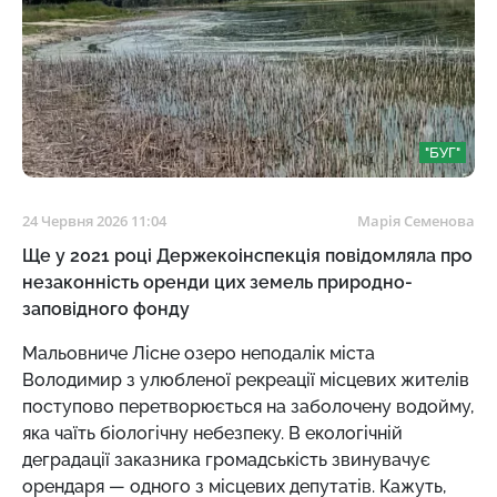
"БУГ"
24 Червня 2026 11:04
Марія Семенова
Ще у 2021 році Держекоінспекція повідомляла про
незаконність оренди цих земель природно-
заповідного фонду
Мальовниче Лісне озеро неподалік міста
Володимир з улюбленої рекреації місцевих жителів
поступово перетворюється на заболочену водойму,
яка чаїть біологічну небезпеку. В екологічній
деградації заказника громадськість звинувачує
орендаря — одного з місцевих депутатів. Кажуть,