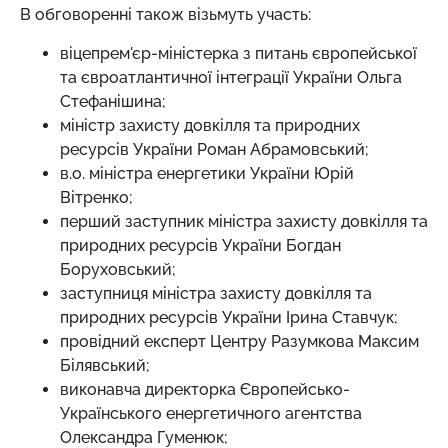
В обговоренні також візьмуть участь:
віцепрем'єр-міністерка з питань європейської
та євроатлантичної інтеграції України Ольга
Стефанішина;
міністр захисту довкілля та природних
ресурсів України Роман Абрамовський;
в.о. міністра енергетики України Юрій
Вітренко;
перший заступник міністра захисту довкілля та
природних ресурсів України Богдан
Боруховський;
заступниця міністра захисту довкілля та
природних ресурсів України Ірина Ставчук;
провідний експерт Центру Разумкова Максим
Білявський;
виконавча директорка Європейсько-
Українського енергетичного агентства
Олександра Гуменюк;