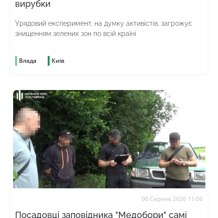
вирубки
Урядовий експеримент, на думку активістів, загрожує
знищенням зелених зон по всій країні
Влада
Київ
06 Серпня 2026 11:06
Посадовці заповідника "Медобори" самі