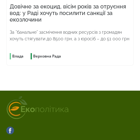
Довічне за екоцид, вісім років за отруєння
вод: у Раді хочуть посилити санкції за
екозлочини
За "банальне" засмічення водних ресурсів з громадян
хочуть стягувати до 8500 грн, а з юросіб – до 51 000 грн
Влада
Верховна Рада