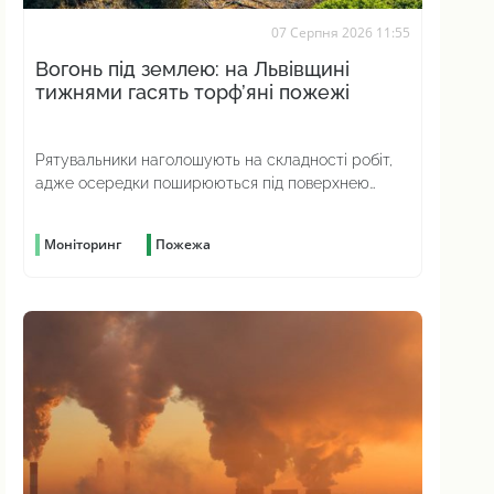
07 Серпня 2026 11:55
Вогонь під землею: на Львівщині
тижнями гасять торф’яні пожежі
Рятувальники наголошують на складності робіт,
адже осередки поширюються під поверхнею
ґрунту
Моніторинг
Пожежа