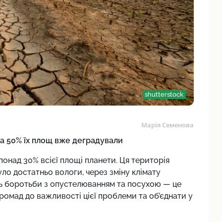
shutterstock
Марія Семенова
а 50% їх площ вже деградували
над 30% всієї площі планети. Ця територія
було достатньо вологи, через зміну клімату
нь боротьби з опустелюванням та посухою — це
громад до важливості цієї проблеми та об’єднати у