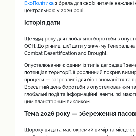
ЕкоПолітика
зібрала для своїх читачів важливі
центральною у 2026 році.
Історія дати
Ще 1994 року для глобальної боротьби з опус
ООН. До річниці цієї дати у 1995-му Генеральн
Combat Desertification and Drought.
Опустелювання є одним із типів деградації зе
потенціал території, її рослинний покрив вимир
процеси — загрозливі для біорізноманіття та 
Всесвітній день боротьби з опустелюванням та
глобальні події та інформаційні івенти, які ма
цим планетарним викликом.
Тема 2026 року — збереження пасо
Щороку ця дата має окремий вимір та місце осн