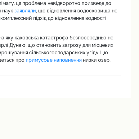
імату, ця проблема невідворотно призведе до
ї наук
заявляли
, що відновлення водосховища не
омплексний підхід до відновлення водності
 на яку каховська катастрофа безпосередньо не
гирлі Дунаю, що становить загрозу для місцевих
зрошування сільськогосподарських угідь. Цю
деться про
примусове наповнення
низки озер.