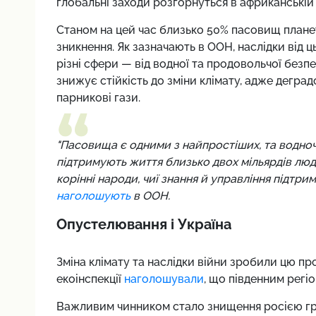
глобальні заходи розгорнуться в африканській К
Станом на цей час близько 50% пасовищ плане
зникнення. Як зазначають в ООН, наслідки від
різні сфери — від водної та продовольчої без
знижує стійкість до зміни клімату, адже дегра
парникові гази.
"Пасовища є одними з найпростіших, та водноч
підтримують життя близько двох мільярдів людей
корінні народи, чиї знання й управління підтри
наголошують
в ООН.
Опустелювання і Україна
Зміна клімату та наслідки війни зробили цю пр
екоінспекції
наголошували
, що південним регі
Важливим чинником стало знищення росією греб