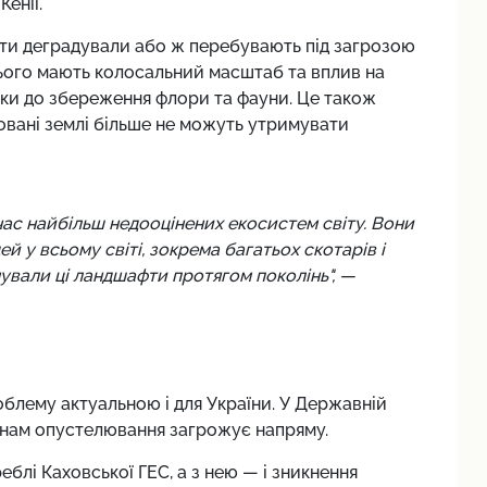
енії.
ти деградували або ж перебувають під загрозою
 цього мають колосальний масштаб та вплив на
пеки до збереження флори та фауни. Це також
довані землі більше не можуть утримувати
ас найбільш недооцінених екосистем світу. Вони
 у ​​всьому світі, зокрема багатьох скотарів і
мували ці ландшафти протягом поколінь", —
облему актуальною і для України. У Державній
онам опустелювання загрожує напряму.
лі Каховської ГЕС, а з нею — і зникнення