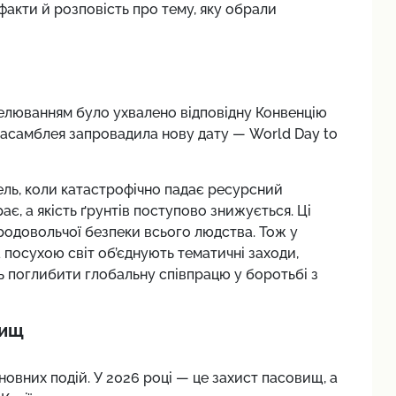
 факти й розповість про тему, яку обрали
телюванням було ухвалено відповідну Конвенцію
а асамблея запровадила нову дату — World Day to
мель, коли катастрофічно падає ресурсний
ає, а якість ґрунтів поступово знижується. Ці
продовольчої безпеки всього людства. Тож у
 посухою світ об’єднують тематичні заходи,
ють поглибити глобальну співпрацю у боротьбі з
вищ
овних подій. У 2026 році — це захист пасовищ, а