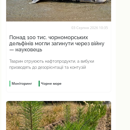
03 Серпня 2026 10:35
Понад 100 тис. чорноморських
дельфінів могли загинути через війну
— науковець
Тварин отруюють нафтопродукти, а вибухи
призводять до дезорієнтації та контузій
Моніторинг
Чорне море