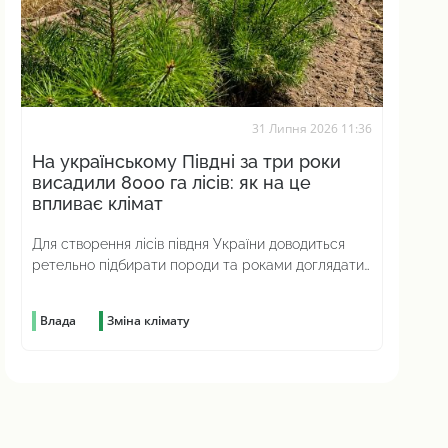
31 Липня 2026 11:36
На українському Півдні за три роки
висадили 8000 га лісів: як на це
впливає клімат
Для створення лісів півдня України доводиться
ретельно підбирати породи та роками доглядати
за молодими насадженнями
Влада
Зміна клімату