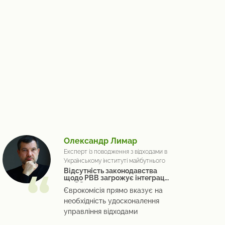
Олександр Лимар
Експерт із поводження з відходами в
Українському інституті майбутнього
Відсутність законодавства
щодо РВВ загрожує інтеграції
до ЄС
Єврокомісія прямо вказує на
необхідність удосконалення
управління відходами