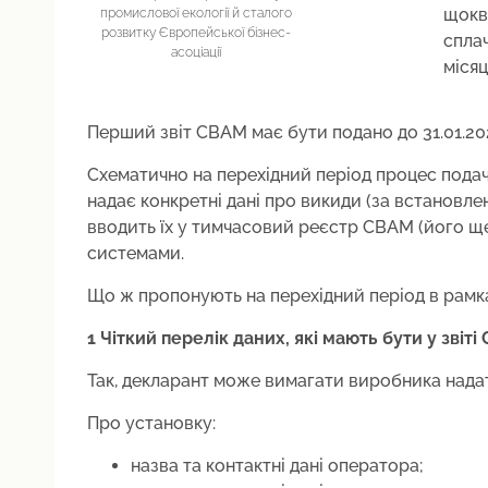
щокв
промислової екології й сталого
розвитку Європейської бізнес-
спла
асоціації
місяц
Перший звіт CBAM має бути подано до 31.01.2024
Схематично на перехідний період процес подач
надає конкретні дані про викиди (за встановл
вводить їх у тимчасовий реєстр CBAM (його ще
системами.
Що ж пропонують на перехідний період в рамк
1️ Чіткий перелік даних, які мають бути у звіт
Так, декларант може вимагати виробника надат
Про установку:
назва та контактні дані оператора;