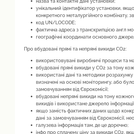
назва та контактні дані установки;
унікальний ідентифікатор установки, якщо
конкретного металургійного комбінату, зв
код UN/LOCODE;
фактична адреса з транскрипцією англ м
географічні координати основного джерел
Про вбудовані прямі та непрямі викиди СО2:
використовувані виробничі процеси та м
вбудовані прямі викиди у CO2 за тону ко
використані дані та методики розрахунку
визначені на основі моніторингу, або бул
замовчуванням від Єврокомісії;
вбудовані непрямі викиди на тону кожного
викидів і використане джерело інформації
якщо замість фактичних даних щодо конк
дані за замовчуванням від Єврокомісії, н
галузева інформація там, де це доречно;
інфо про сплачену ціну за викиди СО2, я