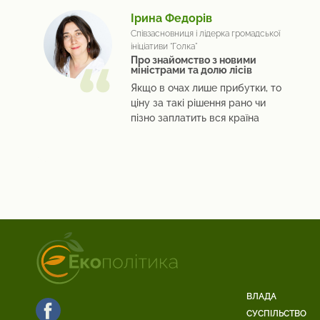
Ірина Федорів
Співзасновниця і лідерка громадської
ініціативи “Голка”
Про знайомство з новими
міністрами та долю лісів
Якщо в очах лише прибутки, то
ціну за такі рішення рано чи
пізно заплатить вся країна
ВЛАДА
СУСПІЛЬСТВО