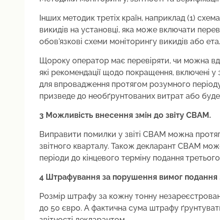
Інших методик третіх країн, наприклад (1) схем
викидів на установці, яка може включати пере
обов'язкові схеми моніторингу викидів або ета
Щороку оператор має перевіряти, чи можна вдо
які рекомендації щодо покращення, включені у з
для впровадження протягом розумного періоду 
призведе до необґрунтованих витрат або буде
3️ Можливість внесення змін до звіту CBAM.
Виправити помилки у звіті CBAM можна протягом
звітного кварталу. Також декларант CBAM може
періоди до кінцевого терміну подання третього
4 Штрафування за порушення вимог подання з
Розмір штрафу за кожну тонну незареєстрован
до 50 євро. А фактична сума штрафу ґрунтуват
звітності декларантом.