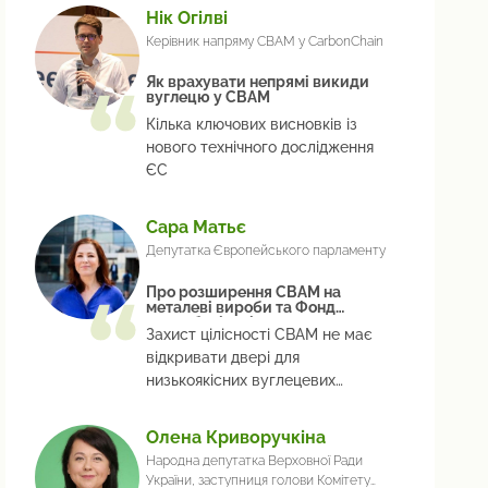
Нік Огілві
Керівник напряму CBAM у CarbonChain
Як врахувати непрямі викиди
вуглецю у СВАМ
Кілька ключових висновків із
нового технічного дослідження
ЄС
Сара Матьє
Депутатка Європейського парламенту
Про розширення СВАМ на
металеві вироби та Фонд
декарбонізації
Захист цілісності CBAM не має
відкривати двері для
низькоякісних вуглецевих
кредитів
Олена Криворучкіна
Народна депутатка Верховної Ради
України, заступниця голови Комітету