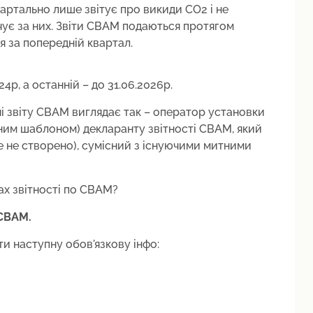
артально лише звітує про викиди СО2 і не
чує за них. Звіти CBAM подаються протягом
я за попередній квартал.
р, а останній – до 31.06.2026р.
і звіту CBAM виглядає так – оператор установки
еним шаблоном) декларанту звітності CBAM, який
 не створено), сумісний з існуючими митними
ах звітності по CBAM?
і CBAM.
и наступну обов'язкову інфо: