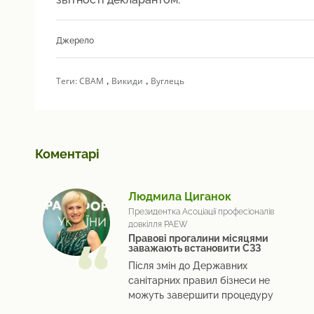
Джерело
,
,
Теги:
CBAM
Викиди
Вуглець
Коментарі
Людмила Циганок
Президентка Асоціації професіоналів
довкілля PAEW
Правові прогалини місяцями
заважають встановити СЗЗ
Після змін до Державних
санітарних правил бізнеси не
можуть завершити процедуру