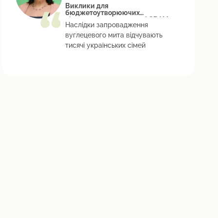
Верховної Ради України з питань
Виклики для
бюджетоутворюючих
екологічної політики та
підприємств у контексті CBAM
природокористування
Наслідки запровадження
вуглецевого мита відчувають
тисячі українських сімей