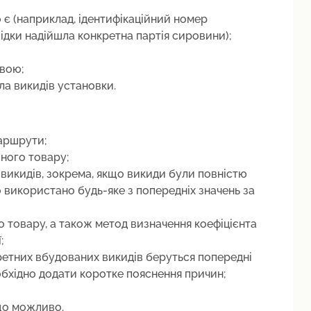
 є (наприклад, ідентифікаційний номер
ідки надійшла конкретна партія сировини);
овою;
а викидів установки.
аршрути;
жного товару;
 викидів, зокрема, якщо викиди були повністю
о використано будь-яке з попередніх значень за
 товару, а також метод визначення коефіцієнта
;
ретних вбудованих викидів беруться попередні
еобхідно додати коротке пояснення причин;
кщо можливо.