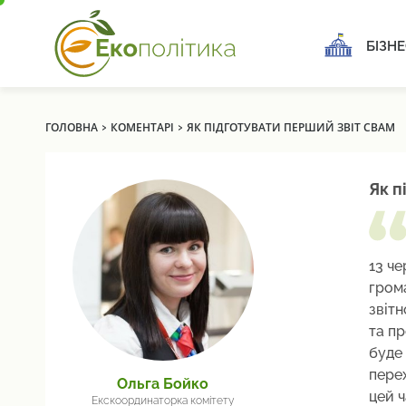
БІЗНЕ
›
›
ГОЛОВНА
КОМЕНТАРІ
ЯК ПІДГОТУВАТИ ПЕРШИЙ ЗВІТ CBAM
Як п
13 ч
гром
звітн
та пр
буде 
перех
Ольга Бойко
цей ч
Екскоординаторка комітету