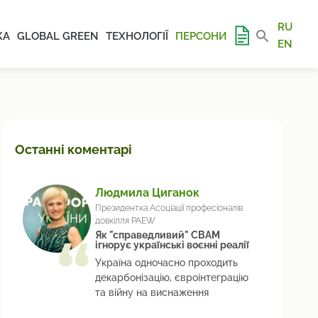
RU
КА
GLOBAL GREEN
ТЕХНОЛОГІЇ
ПЕРСОНИ
EN
Останні коментарі
Людмила Циганок
Президентка Асоціації професіоналів
довкілля PAEW
Як "справедливий" СВАМ
ігнорує українські воєнні реалії
Україна одночасно проходить
декарбонізацію, євроінтеграцію
та війну на виснаження