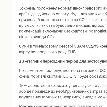
Зокрема, положення нормативно-правового акту
країні, де здійснено оплату; будь-яка знижка аб
призвела б до зниження ціни на СО2; кількість
вуглецю; кількість вбудованих викидів, які 
компенсації, включаючи безкоштовні розподіли
ціни за викиди СО2.
Суми в тимчасовому реєстрі CBAM будуть конв
курсу попереднього року ЄЦБ.
2️ 3-етапний перехідний період для застосува
Регламентом пропонується нова методика ЄС, я
схеми торгівлі квотами EU ETS і буде обов'язков
Тимчасово, до 31.12.2024р. у випадку якщо для
або це призведе до необґрунтованих витрат а
вбудованих (прямих та непрямих) викидів мож
Методики моніторингу, звітності та верифікації 