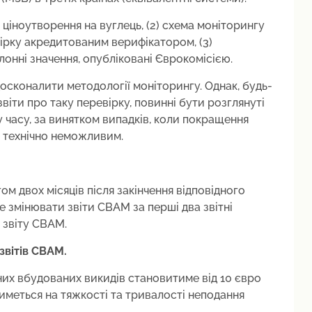
а ціноутворення на вуглець, (2) схема моніторингу
вірку акредитованим верифікатором, (3)
лонні значення, опубліковані Єврокомісією.
сконалити методології моніторингу. Однак, будь-
віти про таку перевірку, повинні бути розглянуті
часу, за винятком випадків, коли покращення
 технічно неможливим.
 двох місяців після закінчення відповідного
 змінювати звіти CBAM за перші два звітні
 звіту CBAM.
вітів CBAM.
их вбудованих викидів становитиме від 10 євро
иметься на тяжкості та тривалості неподання