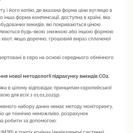
 і його копію, де вказана форма ціни вуглецю в
о інша форма компенсації, доступна в країні, яка
 вбудованих викидів, які покриваються ціною
охоплюються будь-якою знижкою або іншою формою
 квот, якщо доречно; грошовий вираз сплаченої
ертовані в євро на основі середнього обмінного
ння нової методології підрахунку викидів СО2.
ка в цілому відповідає принципам європейської
ою для всіх з 01.01.2025р.
 певного набору даних немає методу моніторингу,
бо це технічно неможливо, розрахунок
на робити за допомогою:
(МЗВ) в третіх країнах (еквівалентні системи).