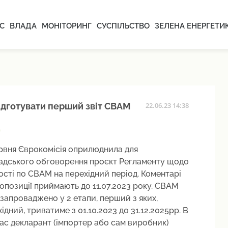
С
ВЛАДА
МОНІТОРИНГ
СУСПІЛЬСТВО
ЗЕЛЕНА ЕНЕРГЕТИ
ідготувати перший звіт CBAM
22.06.23 14:38
ервня Єврокомісія оприлюднила для
адського обговорення проєкт Регламенту щодо
ості по CBAM на перехідний період. Коментарі
опозиції приймають до 11.07.2023 року. CBAM
запроваджено у 2 етапи, перший з яких,
ідний, триватиме з 01.10.2023 до 31.12.2025рр. В
ас декларант (імпортер або сам виробник)