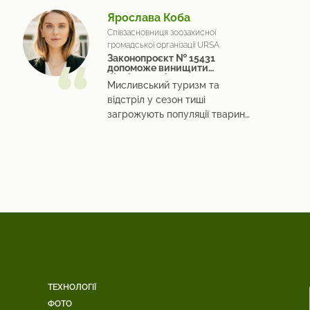
Ярослава Коба
Співзасновниця зоозахисної
громадської організації URSA
Законопроєкт № 15431
допоможе винищити
біорізноманіття
Мисливський туризм та
відстріл у сезон тиші
загрожують популяції тварин
України
ТЕХНОЛОГІЇ
ФОТО