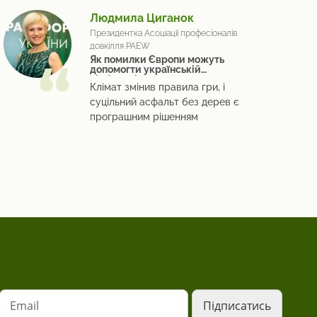
Людмила Циганок
Президентка Асоціації професіоналів
довкілля PAEW
Як помилки Європи можуть
допомогти українській
відбудові
Клімат змінив правила гри, і
суцільний асфальт без дерев є
програшним рішенням
Email