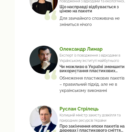
поводження з відходами та екологічної
безпеки в Міністерстві захисту
Що насправді відбувається з
ціною на пакети
довкілля та природних ресурсів
України
Для звичайного споживача не
зміниться нічого
Олександр Лимар
Експерт із поводження з відходами в
Українському інституті майбутнього
Чи можливо в Україні зменшити
використання пластикових
пакетів?
Обмеження пластикових пакетів
– правильний підхід, але не в
українському виконанні
Руслан Стрілець
Колишній міністр захисту довкілля та
природних ресурсів України
Про закінчення епохи пакетів на
деревах і пластикового сміття