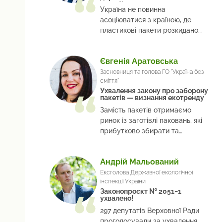
на узбіччях
Україна не повинна
асоціюватися з країною, де
пластикові пакети розкидано
всюди вздовж узбіч
Євгенія Аратовська
Засновниця та голова ГО "Україна без
сміття"
Ухвалення закону про заборону
пакетів — визнання екотренду
Замість пакетів отримаємо
ринок із заготівлі паковань, які
прибутково збирати та
переробляти
Андрій Мальований
Ексголова Державної екологічної
інспекції України
Законопроєкт № 2051−1
ухвалено!
297 депутатів Верховної Ради
проголосували за ухвалення