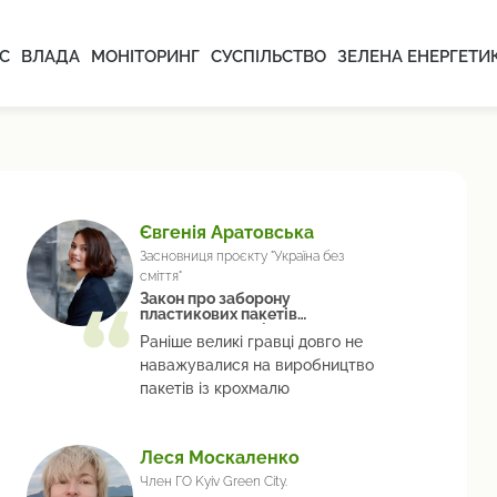
С
ВЛАДА
МОНІТОРИНГ
СУСПІЛЬСТВО
ЗЕЛЕНА ЕНЕРГЕТИ
Євгенія Аратовська
Засновниця проєкту "Україна без
сміття"
Закон про заборону
пластикових пакетів
кардинально змінив ринок
Раніше великі гравці довго не
наважувалися на виробництво
пакетів із крохмалю
Леся Москаленко
Член ГО Kyiv Green City.