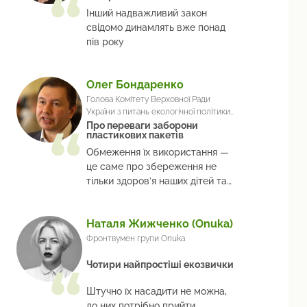
Інший надважливий закон
свідомо динамлять вже понад
пів року
Олег Бондаренко
Голова Комітету Верховної Ради
України з питань екологічної політики
та природокористування
Про переваги заборони
пластикових пакетів
Обмеження їх використання —
це саме про збереження не
тільки здоров’я наших дітей та
нас, але й про захист планети
загалом
Наталя Жижченко (Onuka)
Фронтвумен групи Onuka
Чотири найпростіші екозвички
Штучно їх насадити не можна,
до них потрібно прийти,