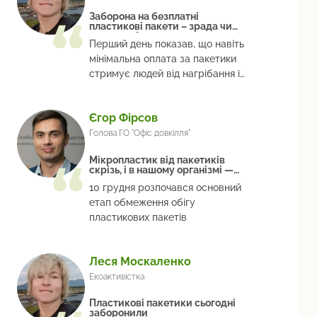
Заборона на безплатні
пластикові пакети – зрада чи
перемога?
Перший день показав, що навіть
мінімальна оплата за пакетики
стримує людей від нагрібання їх
десятками
Єгор Фірсов
Голова ГО "Офіс довкілля"
Мікропластик від пакетиків
скрізь, і в нашому організмі —
теж
10 грудня розпочався основний
етап обмеження обігу
пластикових пакетів
Леся Москаленко
Екоактивістка
Пластикові пакетики сьогодні
заборонили