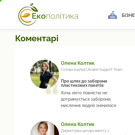
БІЗНЕ
Коментарі
Олена Колтик
Голова коаліції Ukraine Support Team
Про шлях до заборони
пластикових пакетів
Хоча ніхто повністю не
дотримується заборони,
мислення людей змінилося
Олена Колтик
Директорка департаменту з