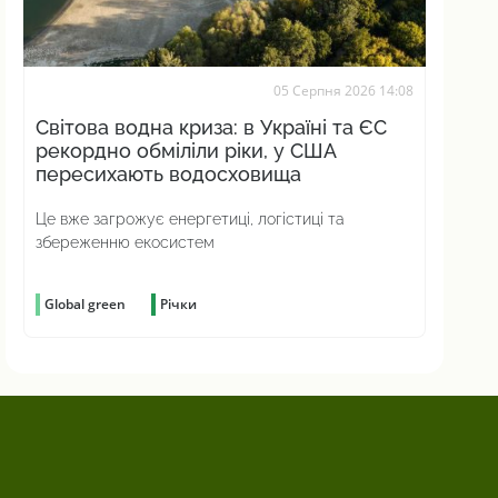
05 Серпня 2026 14:08
Світова водна криза: в Україні та ЄС
рекордно обміліли ріки, у США
пересихають водосховища
Це вже загрожує енергетиці, логістиці та
збереженню екосистем
Global green
Річки