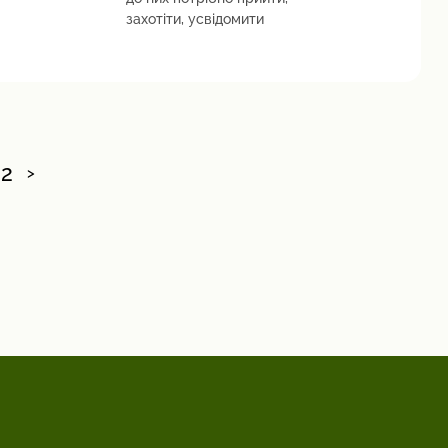
захотіти, усвідомити
2
>