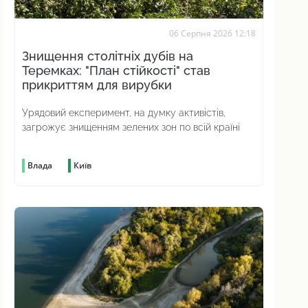
06 Серпня 2026 12:18
Знищення столітніх дубів на
Теремках: "План стійкості" став
прикриттям для вирубки
Урядовий експеримент, на думку активістів,
загрожує знищенням зелених зон по всій країні
Влада
Київ