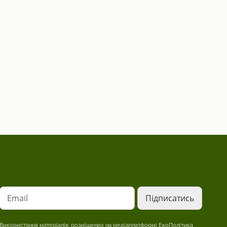
Email
Використання матеріалів, розміщених на медіаплатформі ЕкоПолітика