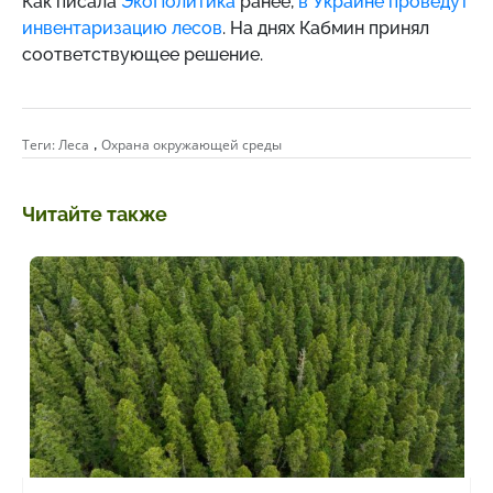
Как писала
ЭкоПолитика
ранее,
в Украине проведут
инвентаризацию лесов
. На днях Кабмин принял
соответствующее решение.
,
Теги:
Леса
Охрана окружающей среды
Читайте также