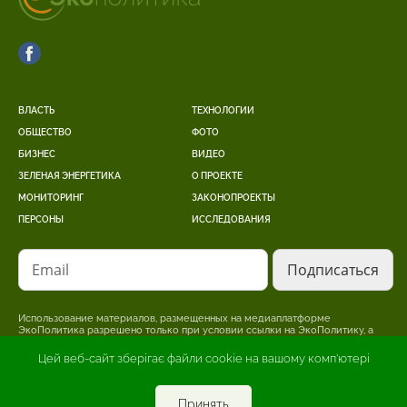
ВЛАСТЬ
ТЕХНОЛОГИИ
ОБЩЕСТВО
ФОТО
БИЗНЕС
ВИДЕО
ЗЕЛЕНАЯ ЭНЕРГЕТИКА
О ПРОЕКТЕ
МОНИТОРИНГ
ЗАКОНОПРОЕКТЫ
ПЕРСОНЫ
ИССЛЕДОВАНИЯ
Email
Использование материалов, размещенных на медиаплатформе
ЭкоПолитика разрешено только при условии ссылки на ЭкоПолитику, а
для интернет-изданий – размещение прямой, открытой для поисковых
систем, гиперссылки на страницу, где размещен оригинальный материал.
Цей веб-сайт зберігає файли cookie на вашому комп'ютері
Редакция может не разделять точку зрения, изложенную в авторском
материале. За достоверность информации, опубликованной в рекламных
материалах, несет ответственность рекламодатель.
Принять