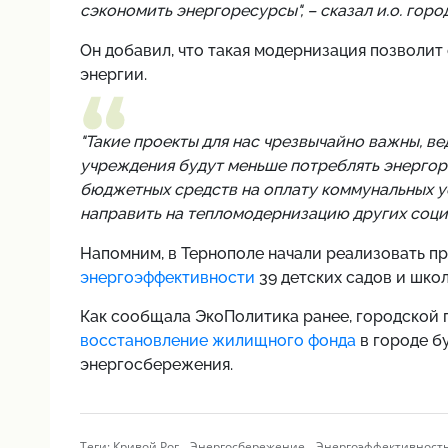
сэкономить энергоресурсы", – сказал и.о. гор
Он добавил, что такая модернизация позволит
энергии.
"Такие проекты для нас чрезвычайно важны, в
учреждения будут меньше потреблять энергор
бюджетных средств на оплату коммунальных ус
направить на тепломодернизацию других социа
Напомним,
в Тернополе начали реализовать п
энергоэффективности
39 детских садов и школ
Как сообщала ЭкоПолитика ранее, городской г
восстановление жилищного фонда
в городе б
энергосбережения.
,
,
Теги:
Кривой Рог
Энергосбережение
Энергоэффективност