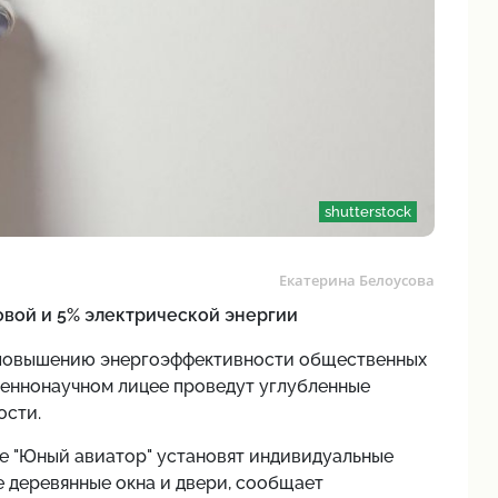
shutterstock
Екатерина Белоусова
вой и 5% электрической энергии
о повышению энергоэффективности общественных
твеннонаучном лицее проведут углубленные
ости.
убе "Юный авиатор" установят индивидуальные
е деревянные окна и двери, сообщает