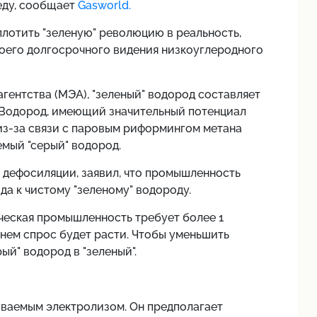
ду, сообщает
Gasworld.
лотить "зеленую" революцию в реальность,
воего долгосрочного видения низкоуглеродного
ентства (МЭА), "зеленый" водород составляет
Водород, имеющий значительный потенциал
из-за связи с паровым риформингом метана
емый "серый" водород.
 дефосиляции, заявил, что промышленность
да к чистому "зеленому" водороду.
ческая промышленность требует более 1
нем спрос будет расти. Чтобы уменьшить
й" водород в "зеленый".
ваемым электролизом. Он предполагает