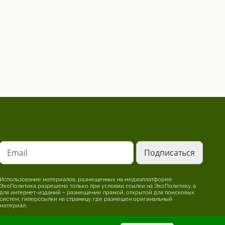
Email
Использование материалов, размещенных на медиаплатформе
ЭкоПолитика разрешено только при условии ссылки на ЭкоПолитику, а
для интернет-изданий – размещение прямой, открытой для поисковых
систем, гиперссылки на страницу, где размещен оригинальный
материал.
Редакция может не разделять точку зрения, изложенную в авторском
материале. За достоверность информации, опубликованной в рекламных