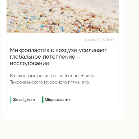
10 мая 2026 09:00
Микропластик в воздухе усиливает
глобальное потепление –
исследование
В некоторых регионах, особенно вблизи
Тихоокеанского мусорного пятна, его
воздействие сильнее, чем у черного углерода
Global green
Мікропластик