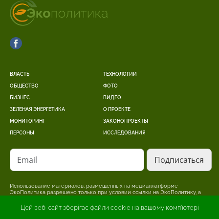
ВЛАСТЬ
ТЕХНОЛОГИИ
ОБЩЕСТВО
ФОТО
БИЗНЕС
ВИДЕО
ЗЕЛЕНАЯ ЭНЕРГЕТИКА
О ПРОЕКТЕ
МОНИТОРИНГ
ЗАКОНОПРОЕКТЫ
ПЕРСОНЫ
ИССЛЕДОВАНИЯ
Email
Использование материалов, размещенных на медиаплатформе
ЭкоПолитика разрешено только при условии ссылки на ЭкоПолитику, а
для интернет-изданий – размещение прямой, открытой для поисковых
систем, гиперссылки на страницу, где размещен оригинальный материал.
Цей веб-сайт зберігає файли cookie на вашому комп'ютері
Редакция может не разделять точку зрения, изложенную в авторском