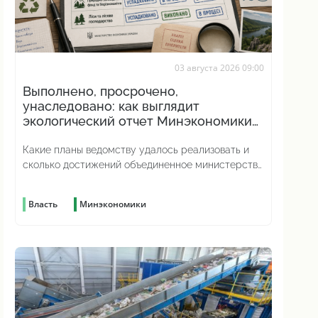
03 августа 2026 09:00
Выполнено, просрочено,
унаследовано: как выглядит
экологический отчет Минэкономики
за год
Какие планы ведомству удалось реализовать и
сколько достижений объединенное министерство
на самом деле унаследовало от предыдущего
Власть
Минэкономики