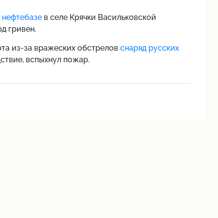
 нефтебазе
в селе Крячки Васильковской
д гривен.
рта из-за вражеских обстрелов
снаряд русских
дствие, вспыхнул пожар.