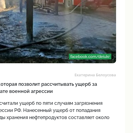
facebook.com/deiukr
Екатерина Белоусова
которая позволит рассчитывать ущерб за
тате военной агрессии
читали ущерб по пяти случаям загрязнения
рессии РФ. Нанесенный ущерб от попадания
ды хранения нефтепродуктов составляет около