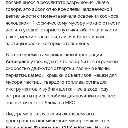
появившиеся в результате разрушения. Иначе
говоря, это абсолютно все следы человеческой
деятельности с момента начала освоения космоса
человеком. К космическому мусору можно отнести
все что угодно: старые спутники, обломки и части
ракет, мелкие запчасти, гайки и болты и даже
частицы краски, которые отслоились.
В то же время в американской корпорации
Aerospace
утверждают, что на орбите с огромной
скоростью движутся отвертки, гаечные ключи,
перчатки, камеры, крышки объективов, мешки для
мусора, частицы твердого топлива, сумка для
инструментов и зубная щетка – ее в 2012 году
астронавты приспособили для починки внешнего
энергетического блока на МКС.
Лидерами в загрязнении околоземного
пространства космическим мусором являются
Российская Федерация, США и Китай
. На эти