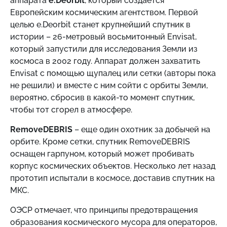
аппарата
e.Deorbit
, который создается
Европейским космическим агентством. Первой
целью e.Deorbit станет крупнейший спутник в
истории – 26-метровый восьмитонный Envisat,
который запустили для исследования Земли из
космоса в 2002 году. Аппарат должен захватить
Envisat с помощью щупалец или сетки (авторы пока
не решили) и вместе с ним сойти с орбиты Земли,
вероятно, сбросив в какой-то момент спутник,
чтобы тот сгорел в атмосфере.
RemoveDEBRIS
– еще один охотник за добычей на
орбите. Кроме сетки, спутник RemoveDEBRIS
оснащен гарпуном, который может пробивать
корпус космических объектов. Несколько лет назад
прототип испытали в космосе, доставив спутник на
МКС.
ОЭСР отмечает, что принципы предотвращения
образования космического мусора для операторов,