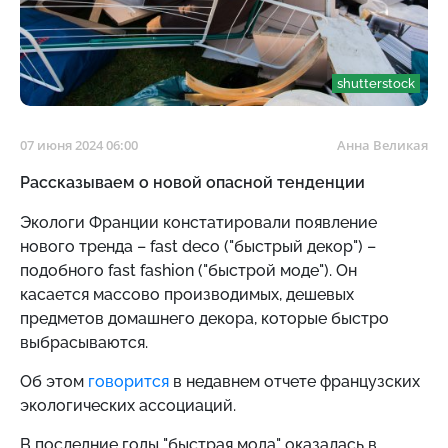
shutterstock
07 июня 2024 06:00
Анна Великая
Рассказываем о новой опасной тенденции
Экологи Франции констатировали появление
нового тренда – fast deco ("быстрый декор") –
подобного fast fashion ("быстрой моде"). Он
касается массово производимых, дешевых
предметов домашнего декора, которые быстро
выбрасываются.
Об этом
говорится
в недавнем отчете французских
экологических ассоциаций.
В последние годы "быстрая мода" оказалась в