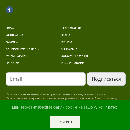
ВЛАСТЬ
ТЕХНОЛОГИИ
ОБЩЕСТВО
ФОТО
БИЗНЕС
ВИДЕО
ЗЕЛЕНАЯ ЭНЕРГЕТИКА
О ПРОЕКТЕ
МОНИТОРИНГ
ЗАКОНОПРОЕКТЫ
ПЕРСОНЫ
ИССЛЕДОВАНИЯ
Email
Использование материалов, размещенных на медиаплатформе
ЭкоПолитика разрешено только при условии ссылки на ЭкоПолитику, а
для интернет-изданий – размещение прямой, открытой для поисковых
систем, гиперссылки на страницу, где размещен оригинальный материал.
Цей веб-сайт зберігає файли cookie на вашому комп'ютері
Редакция может не разделять точку зрения, изложенную в авторском
материале. За достоверность информации, опубликованной в рекламных
материалах, несет ответственность рекламодатель.
Принять