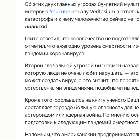
Об этих двух главных угрозах 65-летний мульт
интервью
YouTube
-каналу Veritasium в ответ
катастрофа и к чему человечество сейчас не 
новости)
.
Гейтс ответил, что человечество не подготовле
отметил, что ежегодно уровень смертности из-
пандемии коронавируса.
Второй глобальной угрозой бизнесмен назва
которую люди не очень любят нарушать, — это 
может создать вирус, а это значит, что вероя
естественными эпидемиями, подобными нынеш
Кроме того, сославшись на книгу ученого Вацл
составляет гораздо большую опасность для че
астероидом или ядерная война. По мнению осно
подготовки к следующим пандемий смертность
Напомним, что американский предприниматель