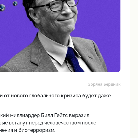
Зоряна Бердник
 от нового глобального кризиса будет даже
ский миллиардер Билл Гейтс выразил
рые встанут перед человечеством после
нения и биотерроризм.